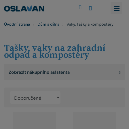
Vyhledat
Vaky, tašky a kompostéry
Úvodní strana
Dům a dílna
Tašky, vaky na zahradní
odpad a kompostéry
Zobrazit nákupního asistenta
Řazení
Obrázkový
Tabulko
Řá
produktů
výpis
výpis
výp