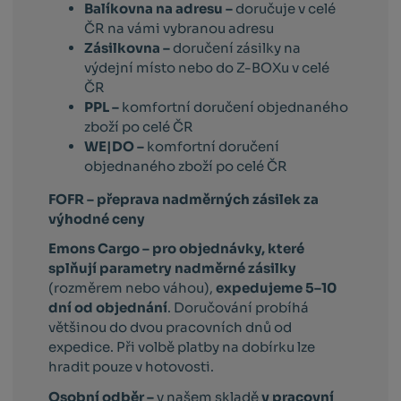
Balíkovna na adresu –
doručuje v celé
ČR na vámi vybranou adresu
Zásilkovna –
doručení zásilky na
výdejní místo nebo do Z-BOXu v celé
ČR
PPL –
komfortní doručení objednaného
zboží po celé ČR
WE|DO –
komfortní doručení
objednaného zboží po celé ČR
FOFR – přeprava nadměrných zásilek za
výhodné ceny
Emons Cargo –
pro objednávky, které
splňují parametry nadměrné zásilky
(rozměrem nebo váhou),
expedujeme 5–10
dní od objednání
. Doručování probíhá
většinou do dvou pracovních dnů od
expedice. Při volbě platby na dobírku lze
hradit pouze v hotovosti.
Osobní odběr –
v našem skladě
v pracovní