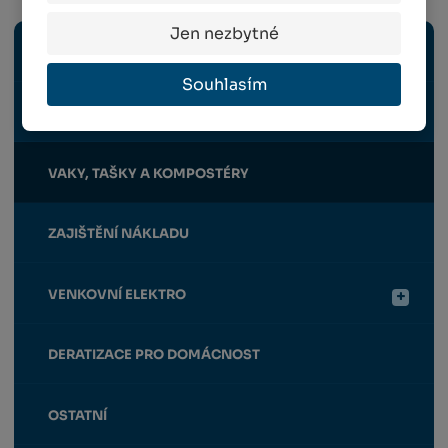
Jen nezbytné
OCHRANNÉ POMŮCKY
Souhlasím
STAHOVACÍ POPRUHY A LANA
VAKY, TAŠKY A KOMPOSTÉRY
ZAJIŠTĚNÍ NÁKLADU
VENKOVNÍ ELEKTRO
DERATIZACE PRO DOMÁCNOST
OSTATNÍ