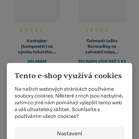
Kontejner
Odnosná taška
(kompostér) na
BarrowBag na
výrobu tekutého...
zahradní odpa...
SKLADEM
SKLADEM VÍCE NEŽ 5 KS
443,00 Kč
229,00 Kč
Tento e-shop využívá cookies
od
Na našich webových stránkách používáme
DETAIL
KOUPIT
soubory cookies. Některé z nich jsou nezbytné,
zatímco jiné nám pomáhají vylepšit tento web
a váš uživatelský zážitek. Souhlasíte s
používáním všech cookies?
1
2
3
Nastavení
Dům a dílna