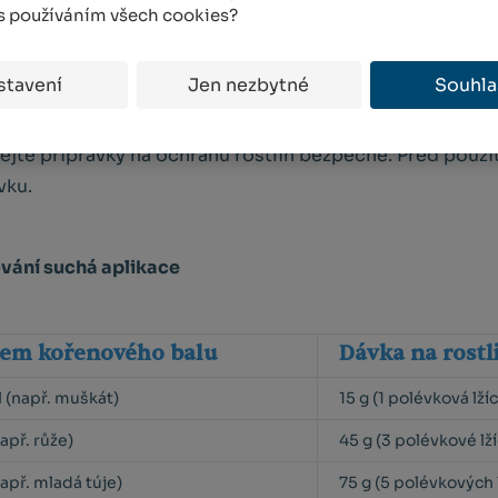
 Nejprve aplikujte přípravek, poté překryjte plochu vrs
 s používáním všech cookies?
t se substrátem v poměru 1,5:100. Není možné rostlinu p
izy.
stavení
Jen nezbytné
Souhla
ejte přípravky na ochranu rostlin bezpečně. Před použi
vku.
vání suchá aplikace
jem kořenového balu
Dávka na rostl
 l (např. muškát)
15 g (1 polévková lží
např. růže)
45 g (3 polévkové lž
např. mladá túje)
75 g (5 polévkových l