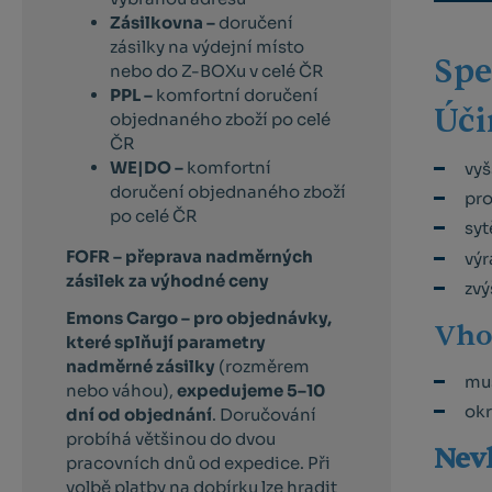
Zásilkovna –
doručení
zásilky na výdejní místo
Spe
nebo do Z-BOXu v celé ČR
PPL –
komfortní doručení
Úči
objednaného zboží po celé
ČR
WE|DO –
komfortní
vyš
doručení objednaného zboží
pro
po celé ČR
syt
FOFR – přeprava nadměrných
výr
zásilek za výhodné ceny
zvý
Emons Cargo –
pro objednávky,
Vho
které splňují parametry
nadměrné zásilky
(rozměrem
muš
nebo váhou),
expedujeme 5–10
okr
dní od objednání
. Doručování
probíhá většinou do dvou
Nev
pracovních dnů od expedice. Při
volbě platby na dobírku lze hradit