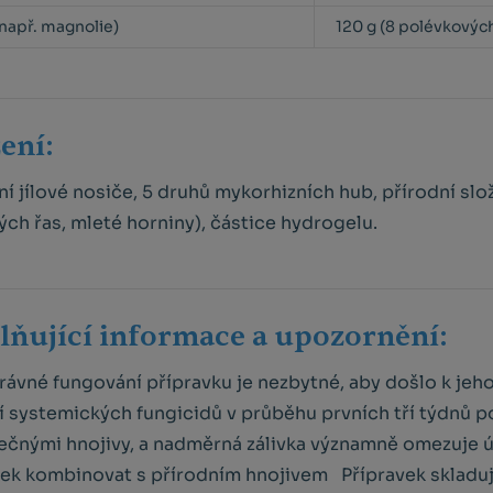
 (např. magnolie)
120 g (8 polévkových
žení:
ní jílové nosiče, 5 druhů mykorhizních hub, přírodní sl
ch řas, mleté horniny), částice hydrogelu.
lňující informace a upozornění:
rávné fungování přípravku je nezbytné, aby došlo k jeho
í systemických fungicidů v průběhu prvních tří týdnů p
ečnými hnojivy, a nadměrná zálivka významně omezuje úč
ek kombinovat s přírodním hnojivem Přípravek skladuj