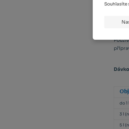
g/m²).
Souhlasíte
smícha
mykorh
Na
Použív
přípra
Dávko
Ob
do 1
3 l (
5 l (