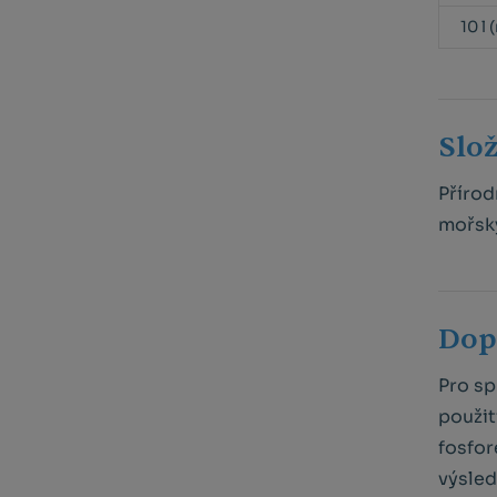
10 l
Slo
Přírod
mořský
Dop
Pro sp
použit
fosfor
výsled