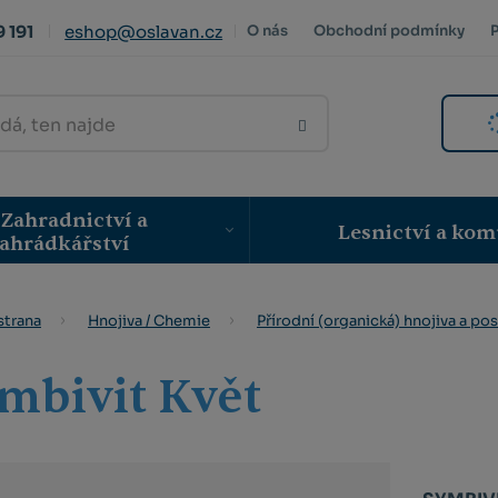
 191
eshop@oslavan.cz
O nás
Obchodní podmínky
VYHLEDAT
Zahradnictví a
Lesnictví a kom
ahrádkářství
strana
Hnojiva / Chemie
Přírodní (organická) hnojiva a pos
mbivit Květ