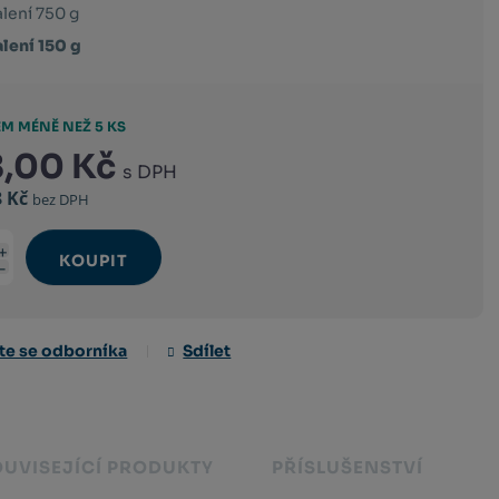
lení 750 g
alení 150 g
M MÉNĚ NEŽ 5 KS
8,00 Kč
s DPH
8 Kč
bez DPH
KOUPIT
Navýšit
t
Snížit
množství
množství
te se odborníka
Sdílet
OUVISEJÍCÍ PRODUKTY
PŘÍSLUŠENSTVÍ