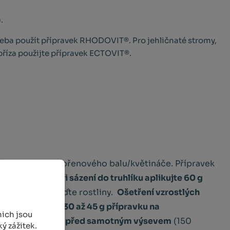
.
 třeba použít přípravek RHODOVIT®. Pro jehličnaté stromy,
, bříza použijte přípravek ECTOVIT®.
1 litr
objemu kořenového balu/květináče. Přípravek
aďte rostlinu.
Při sázení do truhlíku aplikujte 60 g
átu a poté vysaďte rostliny.
Ošetření vzrostlých
rých
se aplikuje 30 až 45 g přípravku na
ich jsou
3 cm pod semena před samotným výsevem
(150
ý zážitek.