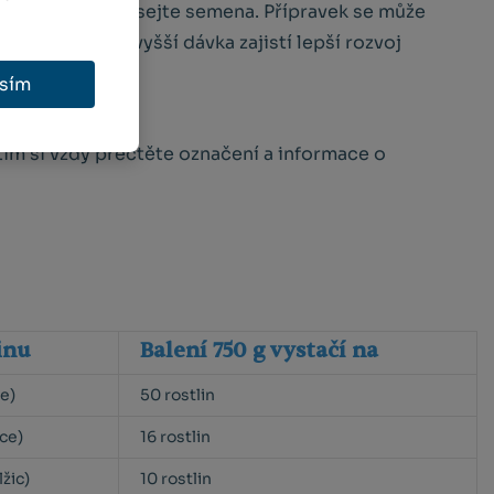
tvou zeminy a vysejte semena. Přípravek se může
ředávkovat - vyšší dávka zajistí lepší rozvoj
sím
tím si vždy přečtěte označení a informace o
inu
Balení 750 g vystačí na
ce)
50 rostlin
íce)
16 rostlin
žic)
10 rostlin