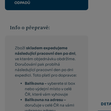
ODPADŮ
Info o přepravě:
Zboží
skladem expedujeme
následující pracovní den po dni
,
ve kterém objednávku obdržíme.
Doručování pak probíhá
následující pracovní den po dni
expedici. Toto platí pro dopravce:
Balíkovna –
vyberete si box
nebo výdejní místo v celé
ČR, které vám vyhovuje
Balíkovna na adresu –
DETA
doručuje v celé ČR na vámi
vybranou adresu