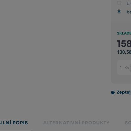
ba
b
SKLADE
15
130,5
Ks
Změni
počet
Zeptej
ILNÍ POPIS
ALTERNATIVNÍ PRODUKTY
S