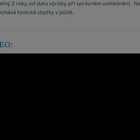
elný 2 roky od data výroby při správném uskladnění. 
chává toxické zbytky v půdě.
EO: