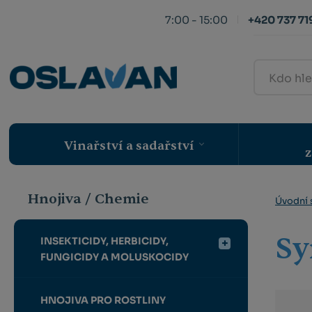
7:00 - 15:00
+420 737 719
Kdo
hledá,
ten
najde
Vinařství a sadařství
z
Hnojiva / Chemie
Úvodní 
Sy
INSEKTICIDY, HERBICIDY,
FUNGICIDY A MOLUSKOCIDY
HNOJIVA PRO ROSTLINY