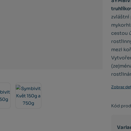
SYMBIVI
truhlíko
zvláštní
mykorhi
cestou 
rostlinn
mezi ko
Vytvoře
(zejména
rostliná
Zobraz det
Kód prod
Varia