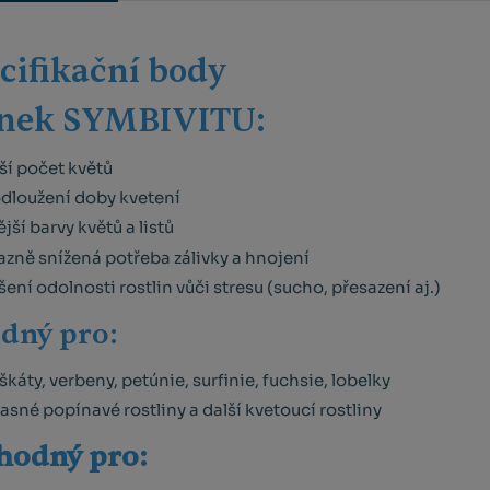
cifikační body
nek SYMBIVITU:
ší počet květů
dloužení doby kvetení
ější barvy květů a listů
azně snížená potřeba zálivky a hnojení
šení odolnosti rostlin vůči stresu (sucho, přesazení aj.)
dný pro:
káty, verbeny, petúnie, surfinie, fuchsie, lobelky
asné popínavé rostliny a další kvetoucí rostliny
hodný pro: