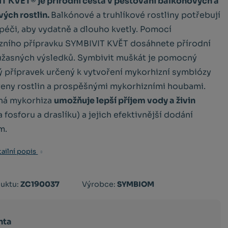
T KVĚT® je přírodní cesta v pěstování balkónových a
vých rostlin.
Balkónové a truhlíkové rostliny potřebují
 péči, aby vydatně a dlouho kvetly. Pomocí
zního přípravku SYMBIVIT KVĚT dosáhnete přírodní
úžasných výsledků. Symbivit muškát je pomocný
ý přípravek určený k vytvoření mykorhizní symbiózy
řeny rostlin a prospěšnými mykorhizními houbami.
ná mykorhiza
umožňuje lepší příjem vody a živin
 fosforu a draslíku) a jejich efektivnější dodání
m.
ailní popis
Kód
uktu:
ZC190037
Výrobce:
SYMBIOM
výrobce:
8594041565892
nta