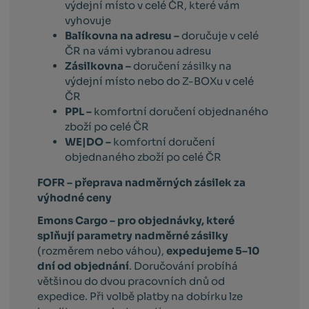
výdejní místo v celé ČR, které vám
vyhovuje
Balíkovna na adresu –
doručuje v celé
ČR na vámi vybranou adresu
Zásilkovna –
doručení zásilky na
výdejní místo nebo do Z-BOXu v celé
ČR
PPL –
komfortní doručení objednaného
zboží po celé ČR
WE|DO –
komfortní doručení
objednaného zboží po celé ČR
FOFR – přeprava nadměrných zásilek za
výhodné ceny
Emons Cargo –
pro objednávky, které
splňují parametry nadměrné zásilky
(rozměrem nebo váhou),
expedujeme 5–10
dní od objednání
. Doručování probíhá
většinou do dvou pracovních dnů od
expedice. Při volbě platby na dobírku lze