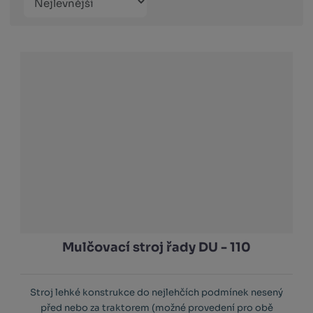
Obrázkový
Tabulko
Řá
produktů
výpis
výpis
výp
Mulčovací stroj řady DU - 110
Stroj lehké konstrukce do nejlehčích podmínek nesený
před nebo za traktorem (možné provedení pro obě