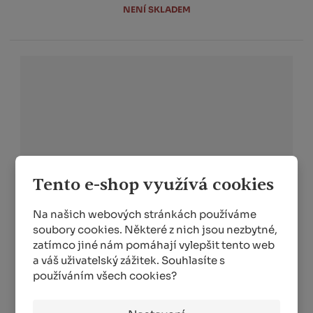
NENÍ SKLADEM
Tento e-shop využívá cookies
Na našich webových stránkách používáme
soubory cookies. Některé z nich jsou nezbytné,
zatímco jiné nám pomáhají vylepšit tento web
Mulčovací stroj řady DU - 90
a váš uživatelský zážitek. Souhlasíte s
používáním všech cookies?
Stroj lehké konstrukce do nejlehčích podmínek nesený
před nebo za traktorem (možné provedení pro obě