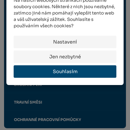
Na našich webových stránkách používáme
soubory cookies. Některé z nich jsou nezbytné,
zatímco jiné nám pomáhají vylepšit tento web
OSTATNÍ
a váš uživatelský zážitek. Souhlasíte s
používáním všech cookies?
PÉČE O PAZNEHTY A KOPYTA
Nastavení
POSTŘIKOVAČE
Jen nezbytné
STŘÍHÁNÍ OVCÍ A PÉČE O VLNU A SRST
Souhlasím
ŠKUBÁNÍ PEŘÍ
TRAVNÍ SMĚSI
OCHRANNÉ PRACOVNÍ POMŮCKY