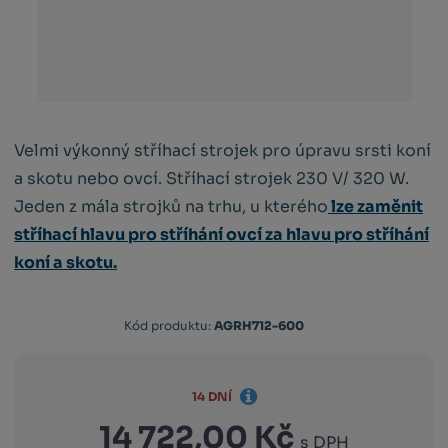
Velmi výkonný stříhací strojek pro úpravu srsti koní
a skotu nebo ovcí. Stříhací strojek 230 V/ 320 W.
Jeden z mála strojků na trhu, u kterého
lze zaměnit
stříhací hlavu pro stříhání ovcí za hlavu pro stříhání
koní a skotu.
Kód produktu:
AGRH712-600
14 DNÍ
14 722,00 Kč
s DPH