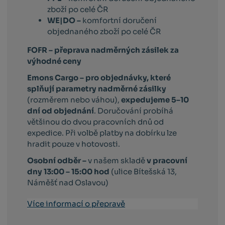
zboží po celé ČR
WE|DO –
komfortní doručení
objednaného zboží po celé ČR
FOFR – přeprava nadměrných zásilek za
výhodné ceny
Emons Cargo –
pro objednávky, které
splňují parametry nadměrné zásilky
(rozměrem nebo váhou),
expedujeme 5–10
dní od objednání
. Doručování probíhá
většinou do dvou pracovních dnů od
expedice. Při volbě platby na dobírku lze
hradit pouze v hotovosti.
Osobní odběr –
v našem skladě
v pracovní
dny 13:00 – 15:00 hod
(ulice Bítešská 13,
Náměšť nad Oslavou)
Více informací o přepravě