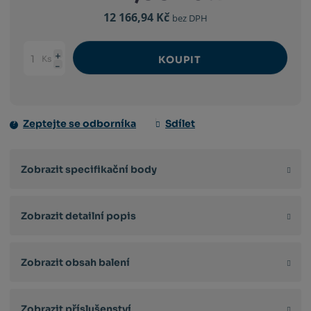
12 166,94 Kč
bez DPH
Ks
KOUPIT
Navýšit
Změnit
Snížit
množství
počet
množství
Zeptejte se odborníka
Sdílet
Zobrazit specifikační body
Zobrazit detailní popis
Zobrazit obsah balení
Zobrazit příslušenství