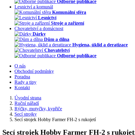
Odborné publikace
Lesnictví a komunál
Komunální sféra
Lesnictví
Stroje a zařízení
Chovatelství a domácnost
Dárky
Dům a dílna
Hygiena, úklid a deratizace
Chovatelství
Odborné publikace
O nás
Obchodní podmínky
Poradna
Rady a tipy
Kontakt
Úvodní strana
Ruční nářadí
Rýčky, motyčky, kypřiče
Secí strojky
Secí strojek Hobby Farmer FH-2 s rukojetí
Secí strojek Hobby Farmer FH-2 s rukojet