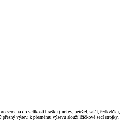
ro semena do velikosti hrášku (mrkev, petržel, salát, ředkvička,
ný přesný výsev, k přesnému výsevu slouží lžičkové secí strojky.