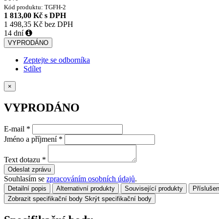
Kód produktu:
TGFH-2
1 813,00 Kč
s DPH
1 498,35 Kč
bez DPH
14 dní
VYPRODÁNO
Zeptejte se odborníka
Sdílet
×
VYPRODÁNO
E-mail
*
Jméno a příjmení
*
Text dotazu
*
Odeslat zprávu
Souhlasím se
zpracováním osobních údajů
.
Detailní popis
Alternativní produkty
Související produkty
Příslušen
Zobrazit specifikační body
Skrýt specifikační body