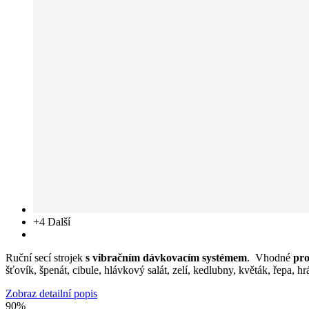
+4
Další
Ruční secí strojek
s vibračním dávkovacím systémem
. Vhodné
pro
šťovík, špenát, cibule, hlávkový salát, zelí, kedlubny, květák, řepa, 
Zobraz detailní popis
90%