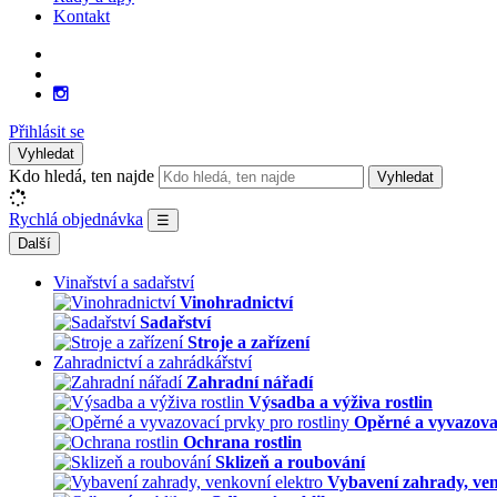
Kontakt
Přihlásit se
Vyhledat
Kdo hledá, ten najde
Vyhledat
Rychlá objednávka
☰
Další
Vinařství a sadařství
Vinohradnictví
Sadařství
Stroje a zařízení
Zahradnictví a zahrádkářství
Zahradní nářadí
Výsadba a výživa rostlin
Opěrné a vyvazovac
Ochrana rostlin
Sklizeň a roubování
Vybavení zahrady, ven