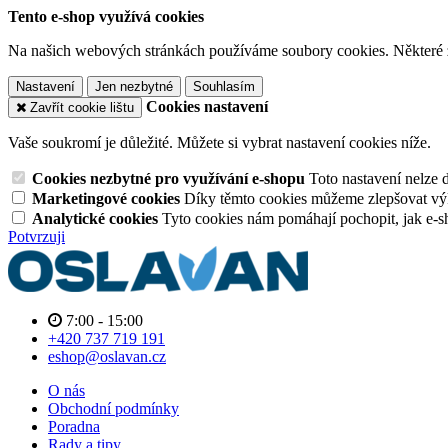
Tento e-shop využívá cookies
Na našich webových stránkách používáme soubory cookies. Některé z n
Nastavení
Jen nezbytné
Souhlasím
Cookies nastavení
Zavřít cookie lištu
Vaše soukromí je důležité. Můžete si vybrat nastavení cookies níže.
Cookies nezbytné pro využívání e-shopu
Toto nastavení nelze 
Marketingové cookies
Díky těmto cookies můžeme zlepšovat výko
Analytické cookies
Tyto cookies nám pomáhají pochopit, jak e-s
Potvrzuji
7:00 - 15:00
+420 737 719 191
eshop@oslavan.cz
O nás
Obchodní podmínky
Poradna
Rady a tipy