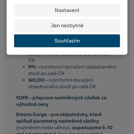
Toto platí pro dopravce:
Nastavení
Balíkovna –
vyberete si box nebo
výdejní místo v celé ČR, které vám
Jen nezbytné
vyhovuje
Balíkovna na adresu –
doručuje v celé
Souhlasím
ČR na vámi vybranou adresu
Zásilkovna –
doručení zásilky na
výdejní místo nebo do Z-BOXu v celé
ČR
PPL –
komfortní doručení objednaného
zboží po celé ČR
WE|DO –
komfortní doručení
objednaného zboží po celé ČR
FOFR – přeprava nadměrných zásilek za
výhodné ceny
Emons Cargo –
pro objednávky, které
splňují parametry nadměrné zásilky
(rozměrem nebo váhou),
expedujeme 5–10