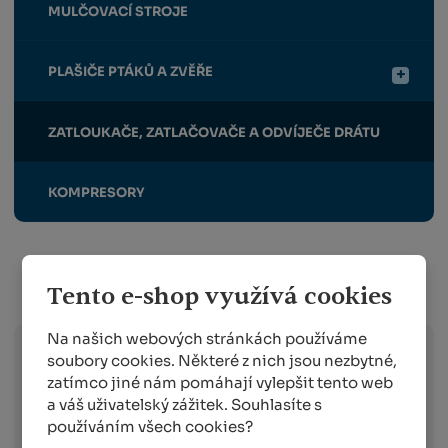
MULČOVACÍ STROJE
PLAŠIČE PTÁKŮ A ZVĚŘE
ZATLOUKAČE, ZATLAČOVAČE A ODVÍJEČE DRÁTU
KOMPRESORY
Info o přepravě:
Tento e-shop využívá cookies
Na našich webových stránkách používáme
soubory cookies. Některé z nich jsou nezbytné,
Zboží
skladem expedujeme následující
zatímco jiné nám pomáhají vylepšit tento web
pracovní den po dni
, ve kterém objednávku
a váš uživatelský zážitek. Souhlasíte s
obdržíme. Doručování pak probíhá
používáním všech cookies?
následující pracovní den po dni expedici.