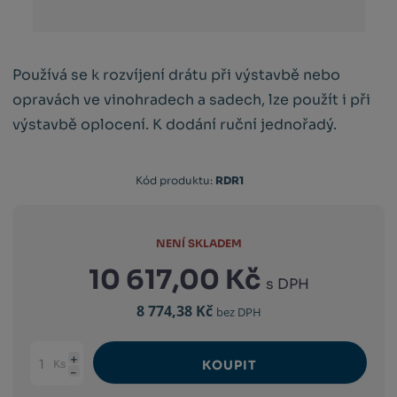
Používá se k rozvíjení drátu při výstavbě nebo
opravách ve vinohradech a sadech, lze použít i při
výstavbě oplocení. K dodání ruční jednořadý.
Kód produktu:
RDR1
NENÍ SKLADEM
10 617,00 Kč
s DPH
8 774,38 Kč
bez DPH
Ks
KOUPIT
Navýšit
Změnit
Snížit
množství
počet