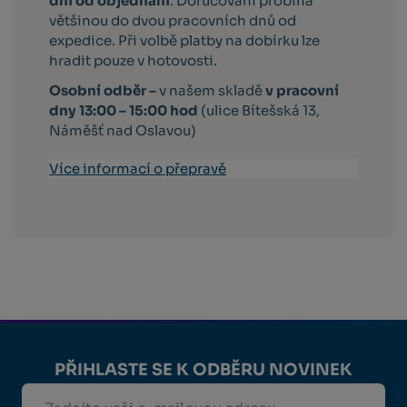
dní od objednání
. Doručování probíhá
většinou do dvou pracovních dnů od
expedice. Při volbě platby na dobírku lze
hradit pouze v hotovosti.
Osobní odběr –
v našem skladě
v pracovní
dny 13:00 – 15:00 hod
(ulice Bítešská 13,
Náměšť nad Oslavou)
Více informací o přepravě
PŘIHLASTE SE K ODBĚRU NOVINEK