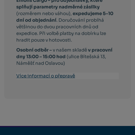
Emons Cargo –
pro objednávky, které
splňují parametry nadměrné zásilky
(rozměrem nebo váhou),
expedujeme 5–10
dní od objednání
. Doručování probíhá
většinou do dvou pracovních dnů od
expedice. Při volbě platby na dobírku lze
hradit pouze v hotovosti.
Osobní odběr –
v našem skladě
v pracovní
dny 13:00 – 15:00 hod
(ulice Bítešská 13,
Náměšť nad Oslavou)
Více informací o přepravě