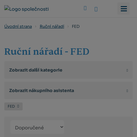
Vyhledat
FED
Úvodní strana
Ruční nářadí
Ruční nářadí - FED
Zobrazit další kategorie
Zobrazit nákupního asistenta
FED
Řazení
Obrázkový
Tabulko
Řá
produktů
výpis
výpis
výp