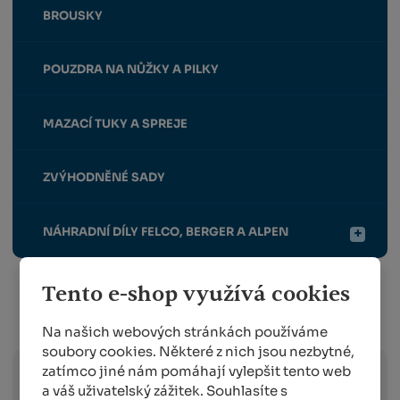
BROUSKY
POUZDRA NA NŮŽKY A PILKY
MAZACÍ TUKY A SPREJE
ZVÝHODNĚNÉ SADY
NÁHRADNÍ DÍLY FELCO, BERGER A ALPEN
Tento e-shop využívá cookies
Info o přepravě:
Na našich webových stránkách používáme
soubory cookies. Některé z nich jsou nezbytné,
zatímco jiné nám pomáhají vylepšit tento web
a váš uživatelský zážitek. Souhlasíte s
Zboží
skladem expedujeme následující