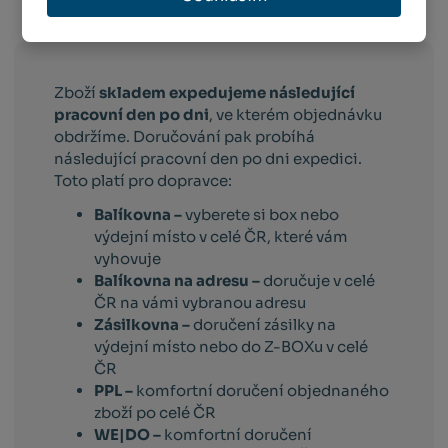
Info o přepravě:
Zboží
skladem expedujeme následující
pracovní den po dni
, ve kterém objednávku
obdržíme. Doručování pak probíhá
následující pracovní den po dni expedici.
Toto platí pro dopravce:
Balíkovna –
vyberete si box nebo
výdejní místo v celé ČR, které vám
vyhovuje
Balíkovna na adresu –
doručuje v celé
ČR na vámi vybranou adresu
Zásilkovna –
doručení zásilky na
výdejní místo nebo do Z-BOXu v celé
ČR
PPL –
komfortní doručení objednaného
zboží po celé ČR
WE|DO –
komfortní doručení