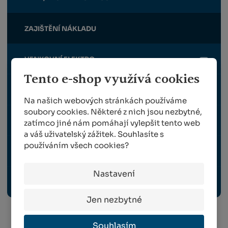
ZAJIŠTĚNÍ NÁKLADU
VENKOVNÍ ELEKTRO
Tento e-shop využívá cookies
DERATIZACE PRO DOMÁCNOST
Na našich webových stránkách používáme
soubory cookies. Některé z nich jsou nezbytné,
OSTATNÍ
zatímco jiné nám pomáhají vylepšit tento web
a váš uživatelský zážitek. Souhlasíte s
používáním všech cookies?
POSTŘIKOVAČE PRO STAVEBNICTVÍ
Nastavení
EKOLOGICKÉ ČIŠTĚNÍ VODY A ODPADŮ
Jen nezbytné
Souhlasím