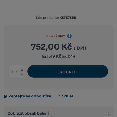
Kód produktu:
KET37398
2 - 3 TÝDNY
752,00 Kč
s DPH
621,49 Kč
bez DPH
Ks
KOUPIT
Navýšit
Změnit
Snížit
množství
počet
množství
Zeptejte se odborníka
Sdílet
Zobrazit obsah balení