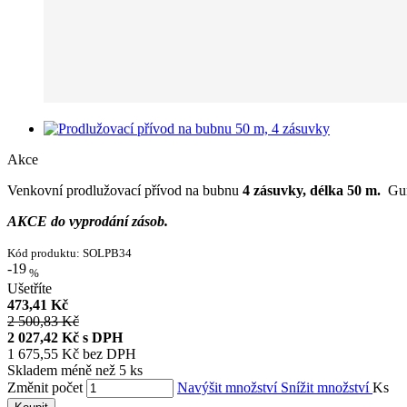
Akce
Venkovní prodlužovací přívod na bubnu
4
zásuvky, délka 50 m.
Gumo
AKCE do vyprodání zásob.
Kód produktu:
SOLPB34
-19
%
Ušetříte
473,41 Kč
2 500,83 Kč
2 027,42 Kč
s DPH
1 675,55 Kč
bez DPH
Skladem méně než 5 ks
Změnit počet
Navýšit množství
Snížit množství
Ks