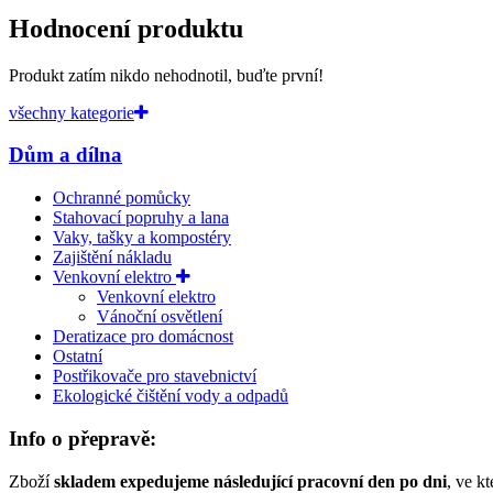
Hodnocení produktu
Produkt zatím nikdo nehodnotil, buďte první!
všechny kategorie
Dům a dílna
Ochranné pomůcky
Stahovací popruhy a lana
Vaky, tašky a kompostéry
Zajištění nákladu
Venkovní elektro
Venkovní elektro
Vánoční osvětlení
Deratizace pro domácnost
Ostatní
Postřikovače pro stavebnictví
Ekologické čištění vody a odpadů
Info o přepravě:
Zboží
skladem expedujeme následující pracovní den po dni
, ve k