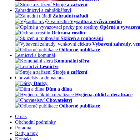
Stroje a zařízení
Zahradnictví a zahrádkářství
Zahradní nářadí
Výsadba a výživa rostlin
Opěrné a vyvazovac
Ochrana rostlin
Sklizeň a roubování
Vybavení zahrady, ven
Odborné publikace
Lesnictví a komunál
Komunální sféra
Lesnictví
Stroje a zařízení
Chovatelství a domácnost
Dárky
Dům a dílna
Hygiena, úklid a deratizace
Chovatelství
Odborné publikace
O nás
Obchodní podmínky
Poradna
Rady a tipy
Kontakt