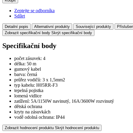
Koupit
Zeptejte se odborníka
Sdílet
Detailní popis
Alternativní produkty
Související produkty
Příslušen
Zobrazit specifikační body
Skrýt specifikační body
Specifikační body
počet zásuvek: 4
délka: 50 m
gumový kabel
barva: černá
průřez vodičů: 3 x 1,5mm2
typ kabelu: H05RR-F3
tepelná pojistka
lomená vidlice
zatížení: 5A/1150W navinutý, 16A/3600W rozvinutý
dětská ochrana
kryty na zásuvkách
vodě odolná ochrana: IP44
Zobrazit hodnocení produktu
Skrýt hodnocení produktu