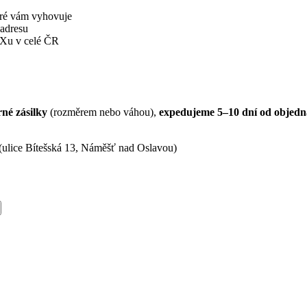
eré vám vyhovuje
 adresu
BOXu v celé ČR
né zásilky
(rozměrem nebo váhou),
expedujeme 5–10 dní od objedn
(ulice Bítešská 13, Náměšť nad Oslavou)