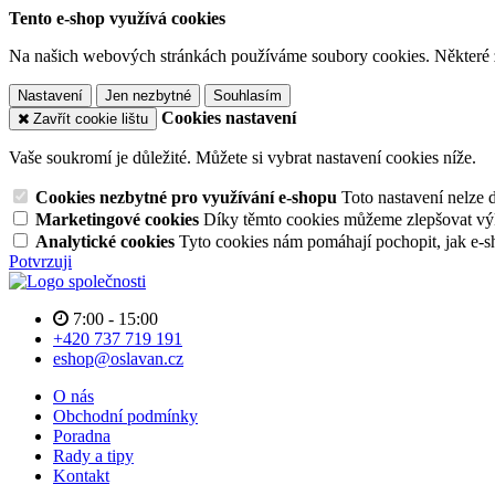
Tento e-shop využívá cookies
Na našich webových stránkách používáme soubory cookies. Některé z n
Nastavení
Jen nezbytné
Souhlasím
Cookies nastavení
Zavřít cookie lištu
Vaše soukromí je důležité. Můžete si vybrat nastavení cookies níže.
Cookies nezbytné pro využívání e-shopu
Toto nastavení nelze 
Marketingové cookies
Díky těmto cookies můžeme zlepšovat výko
Analytické cookies
Tyto cookies nám pomáhají pochopit, jak e-s
Potvrzuji
7:00 - 15:00
+420 737 719 191
eshop@oslavan.cz
O nás
Obchodní podmínky
Poradna
Rady a tipy
Kontakt