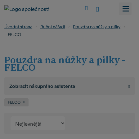
Vyhledat
Úvodní strana
Ruční nářadí
Pouzdra na nůžky a pilky
FELCO
Pouzdra na nůžky a pilky -
FELCO
Zobrazit nákupního asistenta
FELCO
Řazení
Obrázkový
Tabulko
Řá
produktů
výpis
výpis
výp