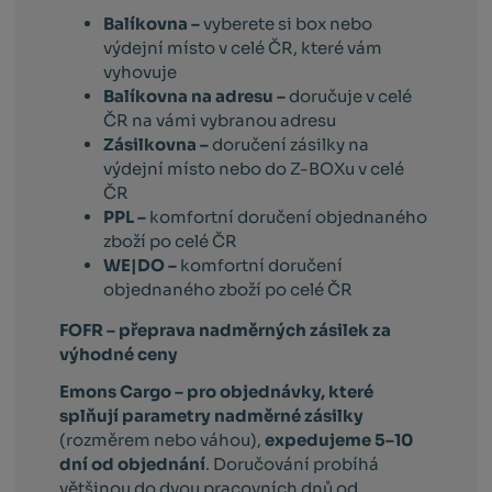
Balíkovna –
vyberete si box nebo
výdejní místo v celé ČR, které vám
vyhovuje
Balíkovna na adresu –
doručuje v celé
ČR na vámi vybranou adresu
Zásilkovna –
doručení zásilky na
výdejní místo nebo do Z-BOXu v celé
ČR
PPL –
komfortní doručení objednaného
zboží po celé ČR
WE|DO –
komfortní doručení
objednaného zboží po celé ČR
FOFR – přeprava nadměrných zásilek za
výhodné ceny
Emons Cargo –
pro objednávky, které
splňují parametry nadměrné zásilky
(rozměrem nebo váhou),
expedujeme 5–10
dní od objednání
. Doručování probíhá
většinou do dvou pracovních dnů od