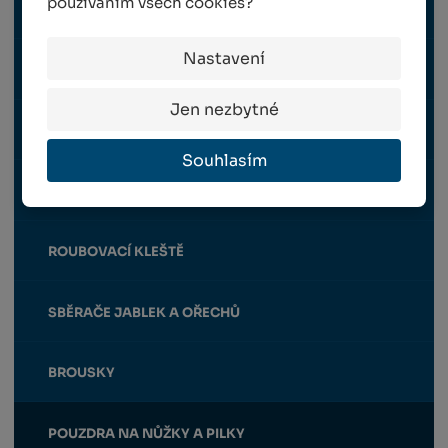
používáním všech cookies?
NOŽE
Nastavení
RÝČKY, MOTYČKY, KYPŘIČE
Jen nezbytné
TELESKOPICKÉ TYČE A NÁSTAVCE
Souhlasím
HÁKY NA VĚTVE
ROUBOVACÍ KLEŠTĚ
SBĚRAČE JABLEK A OŘECHŮ
BROUSKY
POUZDRA NA NŮŽKY A PILKY