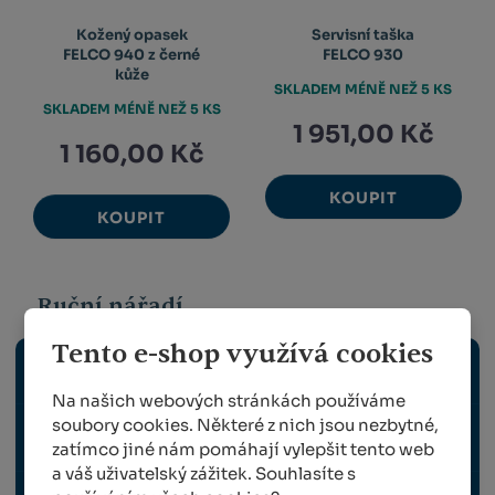
Kožený opasek
Servisní taška
FELCO 940 z černé
FELCO 930
kůže
SKLADEM MÉNĚ NEŽ 5 KS
SKLADEM MÉNĚ NEŽ 5 KS
1 951,00 Kč
1 160,00 Kč
KOUPIT
KOUPIT
Ruční nářadí
Tento e-shop využívá cookies
NŮŽKY A ELEKTRICKÉ NÁŘADÍ
Na našich webových stránkách používáme
soubory cookies. Některé z nich jsou nezbytné,
PILKY
zatímco jiné nám pomáhají vylepšit tento web
a váš uživatelský zážitek. Souhlasíte s