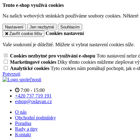
Tento e-shop využívá cookies
Na našich webových stránkách používáme soubory cookies. Některé z n
Nastavení
Jen nezbytné
Souhlasím
Cookies nastavení
Zavřít cookie lištu
Vaše soukromí je důležité. Můžete si vybrat nastavení cookies níže.
Cookies nezbytné pro využívání e-shopu
Toto nastavení nelze 
Marketingové cookies
Díky těmto cookies můžeme zlepšovat výko
Analytické cookies
Tyto cookies nám pomáhají pochopit, jak e-s
Potvrzuji
7:00 - 15:00
+420 737 719 191
eshop@oslavan.cz
O nás
Obchodní podmínky
Poradna
Rady a tipy
Kontakt