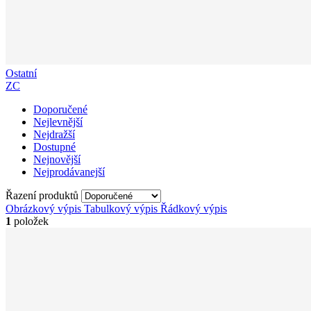
Ostatní
ZC
Doporučené
Nejlevnější
Nejdražší
Dostupné
Nejnovější
Nejprodávanejší
Řazení produktů
Obrázkový výpis
Tabulkový výpis
Řádkový výpis
1
položek