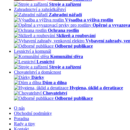
Stroje a zařízení
Zahradnictví a zahrádkářství
Zahradní nářadí
Výsadba a výživa rostlin
Opěrné a vyvazovac
Ochrana rostlin
Sklizeň a roubování
Vybavení zahrady, ven
Odborné publikace
Lesnictví a komunál
Komunální sféra
Lesnictví
Stroje a zařízení
Chovatelství a domácnost
Dárky
Dům a dílna
Hygiena, úklid a deratizace
Chovatelství
Odborné publikace
O nás
Obchodní podmínky
Poradna
Rady a tipy
Kontakt