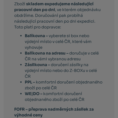
Zboží
skladem expedujeme následující
pracovní den po dni
, ve kterém objednávku
obdržíme. Doručování pak probíhá
následující pracovní den po dni expedici.
Toto platí pro dopravce:
Balíkovna –
vyberete si box nebo
výdejní místo v celé ČR, které vám
vyhovuje
Balíkovna na adresu –
doručuje v celé
ČR na vámi vybranou adresu
Zásilkovna –
doručení zásilky na
výdejní místo nebo do Z-BOXu v celé
ČR
PPL –
komfortní doručení objednaného
zboží po celé ČR
WE|DO –
komfortní doručení
objednaného zboží po celé ČR
FOFR – přeprava nadměrných zásilek za
výhodné ceny