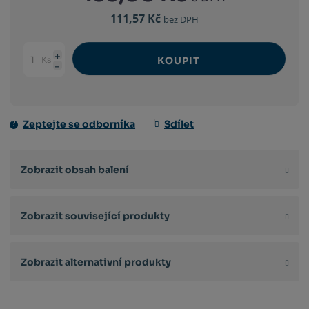
111,57 Kč
bez DPH
Ks
KOUPIT
Navýšit
Změnit
Snížit
množství
počet
množství
Zeptejte se odborníka
Sdílet
Zobrazit obsah balení
Zobrazit související produkty
Zobrazit alternativní produkty