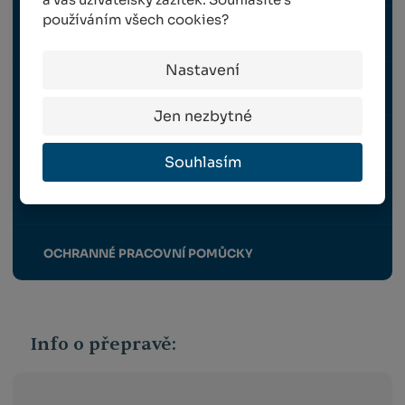
používáním všech cookies?
POSTŘIKOVAČE
Nastavení
STŘÍHÁNÍ OVCÍ A PÉČE O VLNU A SRST
Jen nezbytné
ŠKUBÁNÍ PEŘÍ
Souhlasím
TRAVNÍ SMĚSI
OCHRANNÉ PRACOVNÍ POMŮCKY
Info o přepravě: