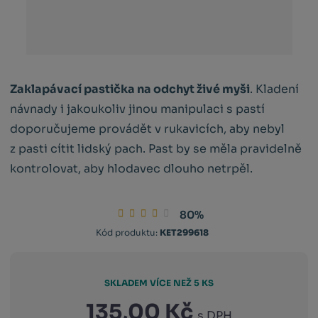
Zaklapávací pastička na odchyt živé myši
. Kladení
návnady i jakoukoliv jinou manipulaci s pastí
doporučujeme provádět v rukavicích, aby nebyl
z pasti cítit lidský pach. Past by se měla pravidelně
kontrolovat, aby hlodavec dlouho netrpěl.
80%
Kód
Kód produktu:
KET299618
výrobce:
4018653099827
SKLADEM VÍCE NEŽ 5 KS
135,00 Kč
s DPH