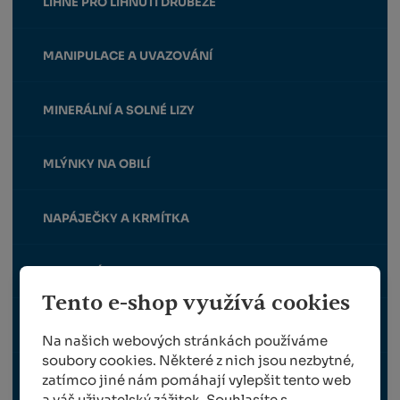
LÍHNĚ PRO LÍHNUTÍ DRŮBEŽE
MANIPULACE A UVAZOVÁNÍ
MINERÁLNÍ A SOLNÉ LIZY
MLÝNKY NA OBILÍ
NAPÁJEČKY A KRMÍTKA
OHRADNÍKY
Tento e-shop využívá cookies
OSTATNÍ
Na našich webových stránkách používáme
soubory cookies. Některé z nich jsou nezbytné,
zatímco jiné nám pomáhají vylepšit tento web
PÉČE O PAZNEHTY A KOPYTA
a váš uživatelský zážitek. Souhlasíte s