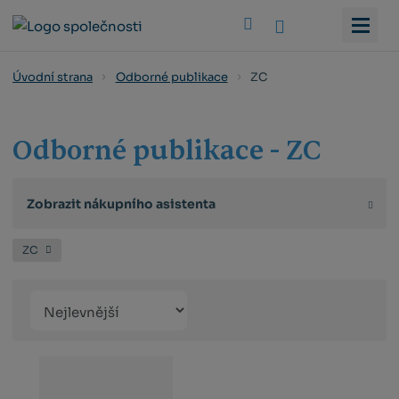
Vyhledat
ZC
Úvodní strana
Odborné publikace
Odborné publikace - ZC
Zobrazit nákupního asistenta
ZC
Řazení
Obrázkový
Tabulko
Řá
produktů
výpis
výpis
výp