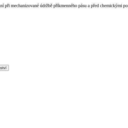
ní při mechanizované údržbě příkmenného pásu a před chemickými postř
ství