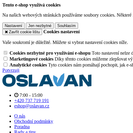
Tento e-shop využívá cookies
Na našich webových stránkách používáme soubory cookies. Některé z n
Nastavení
Jen nezbytné
Souhlasím
Cookies nastavení
Zavřít cookie lištu
Vaše soukromí je důležité. Můžete si vybrat nastavení cookies níže.
Cookies nezbytné pro využívání e-shopu
Toto nastavení nelze 
Marketingové cookies
Díky těmto cookies můžeme zlepšovat výko
Analytické cookies
Tyto cookies nám pomáhají pochopit, jak e-s
Potvrzuji
7:00 - 15:00
+420 737 719 191
eshop@oslavan.cz
O nás
Obchodní podmínky
Poradna
Rady a tipy