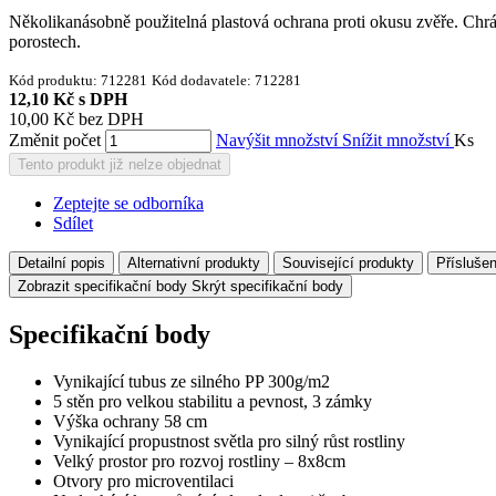
Několikanásobně použitelná plastová ochrana proti okusu zvěře. Chrá
porostech.
Kód produktu:
712281
Kód dodavatele:
712281
12,10 Kč
s DPH
10,00 Kč
bez DPH
Změnit počet
Navýšit množství
Snížit množství
Ks
Tento produkt již nelze objednat
Zeptejte se odborníka
Sdílet
Detailní popis
Alternativní produkty
Související produkty
Příslušen
Zobrazit specifikační body
Skrýt specifikační body
Specifikační body
Vynikající tubus ze silného PP 300g/m2
5 stěn pro velkou stabilitu a pevnost, 3 zámky
Výška ochrany 58 cm
Vynikající propustnost světla pro silný růst rostliny
Velký prostor pro rozvoj rostliny – 8x8cm
Otvory pro microventilaci