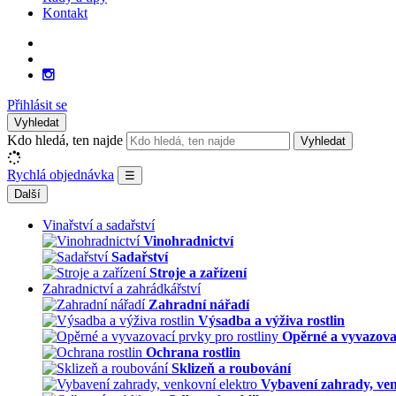
Kontakt
Přihlásit se
Vyhledat
Kdo hledá, ten najde
Vyhledat
Rychlá objednávka
☰
Další
Vinařství a sadařství
Vinohradnictví
Sadařství
Stroje a zařízení
Zahradnictví a zahrádkářství
Zahradní nářadí
Výsadba a výživa rostlin
Opěrné a vyvazovac
Ochrana rostlin
Sklizeň a roubování
Vybavení zahrady, ven