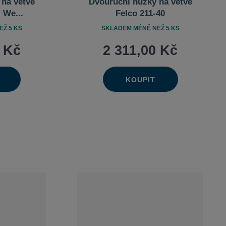
 na větve
Dvouruční nůžky na větve
 We...
Felco 211-40
Ž 5 KS
SKLADEM MÉNĚ NEŽ 5 KS
0 Kč
2 311,00 Kč
KOUPIT
Ks
výšit
Navýšit
it
Změnit
ížit
Snížit
ožství
množství
t
počet
ožství
množství