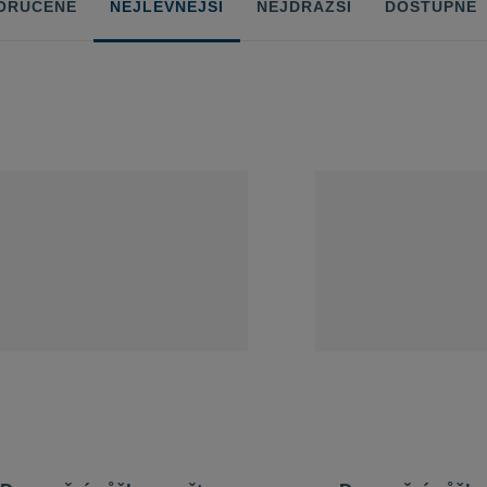
ORUČENÉ
NEJLEVNĚJŠÍ
NEJDRAŽŠÍ
DOSTUPNÉ
ů