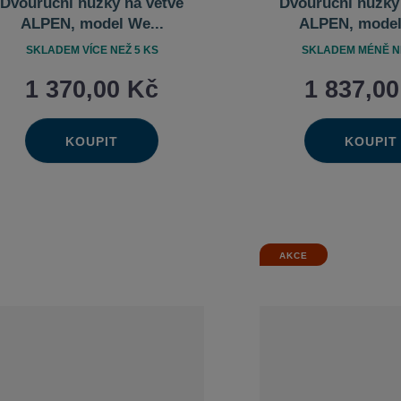
Dvouruční nůžky na větve
Dvouruční nůžky
ALPEN, model We...
ALPEN, model
SKLADEM VÍCE NEŽ 5 KS
SKLADEM MÉNĚ NE
1 370,00 Kč
1 837,0
KOUPIT
KOUPIT
Ks
Ks
Navýšit
Na
Změnit
Změn
Snížit
Sn
množství
mn
počet
poče
množství
mn
AKCE