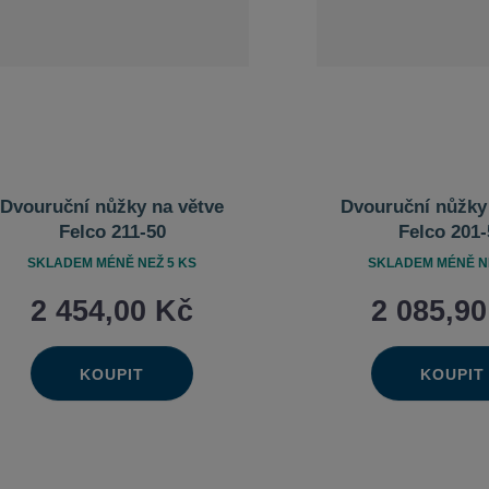
Dvouruční nůžky na větve
Dvouruční nůžky
Felco 211-50
Felco 201-
SKLADEM MÉNĚ NEŽ 5 KS
SKLADEM MÉNĚ NE
2 454,00 Kč
2 085,9
KOUPIT
KOUPIT
Ks
Ks
Navýšit
Na
Změnit
Změn
Snížit
Sn
množství
mn
počet
poče
množství
mn