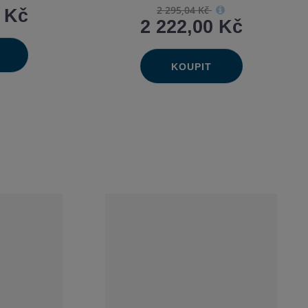
2 295,04 Kč
0 Kč
2 222,00 Kč
výšit
it
KOUPIT
Ks
ížit
Navýšit
Změnit
ožství
Snížit
t
ožství
množství
počet
množství