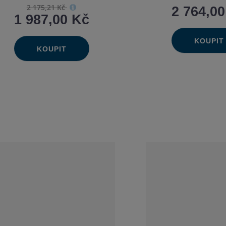
2 175,21 Kč
2 764,0
1 987,00 Kč
KOUPIT
Ks
Na
Změn
KOUPIT
Ks
Sn
Navýšit
Změnit
mn
Snížit
poče
mn
množství
počet
množství