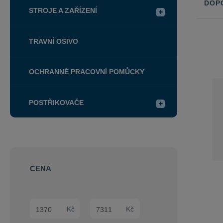
DOP
STROJE A ZAŘÍZENÍ
Řazení
produkt
TRAVNÍ OSIVO
OCHRANNÉ PRACOVNÍ POMŮCKY
POSTŘIKOVAČE
CENA
Min. hodnota
Max. hodnota
Kč
Kč