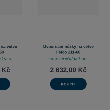
 na větve
Dvouruční nůžky na větve
50
Felco 211-60
Ž 5 KS
SKLADEM MÉNĚ NEŽ 5 KS
0 Kč
2 632,00 Kč
KOUPIT
Ks
výšit
Navýšit
it
Změnit
ížit
Snížit
ožství
množství
t
počet
ožství
množství