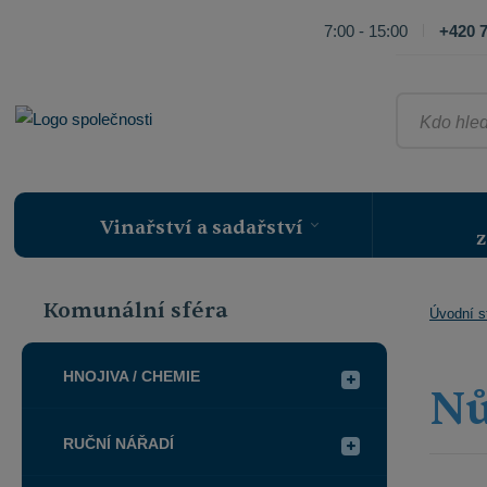
7:00 - 15:00
+420 7
Kdo
hledá,
ten
najde
Vinařství a sadařství
z
Komunální sféra
Úvodní s
HNOJIVA / CHEMIE
Nů
RUČNÍ NÁŘADÍ