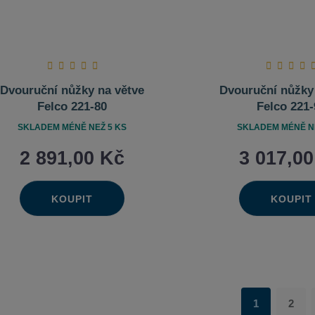
Dvouruční nůžky na větve
Dvouruční nůžky
Felco 221-80
Felco 221-
SKLADEM MÉNĚ NEŽ 5 KS
SKLADEM MÉNĚ NE
2 891,00 Kč
3 017,0
KOUPIT
KOUPIT
Ks
Ks
Navýšit
Na
Změnit
Změn
Snížit
Sn
množství
mn
počet
poče
množství
mn
1
2