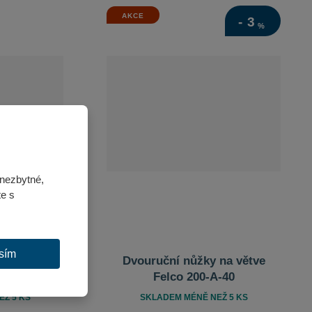
AKCE
-
3
%
nezbytné,
te s
sím
 na větve
Dvouruční nůžky na větve
70
Felco 200-A-40
Ž 5 KS
SKLADEM MÉNĚ NEŽ 5 KS