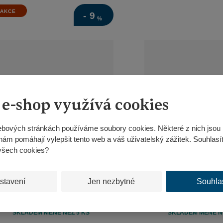
AKCE
-
9
%
 e-shop využívá cookies
bových stránkách používáme soubory cookies. Některé z nich jsou 
nám pomáhají vylepšit tento web a váš uživatelský zážitek. Souhlasí
všech cookies?
stavení
Jen nezbytné
Souhla
Dvouruční nůžky na větve
Dvouruční nůžky
Felco 201-60
Felco 221-
SKLADEM MÉNĚ NEŽ 5 KS
SKLADEM MÉNĚ NE