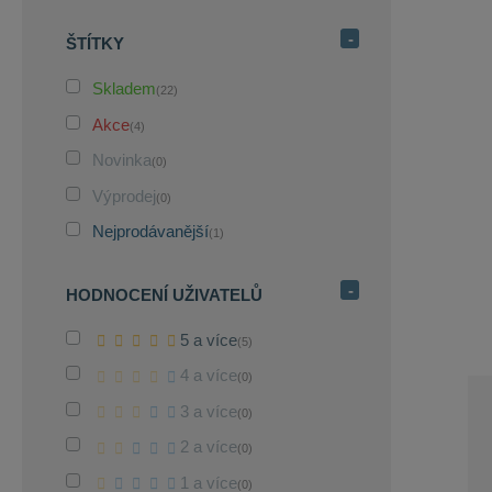
ŠTÍTKY
Skladem
(22)
Akce
(4)
Novinka
(0)
Výprodej
(0)
Nejprodávanější
(1)
HODNOCENÍ UŽIVATELŮ
5 a více
(5)
4 a více
(0)
3 a více
(0)
2 a více
(0)
1 a více
(0)