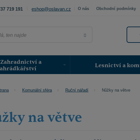
37 719 191
eshop@oslavan.cz
O nás
Obchodní podmínky
VYHLEDAT
Zahradnictví a
Lesnictví a kom
ahrádkářství
Nůžky na větve
trana
Komunální sféra
Ruční nářadí
žky na větve