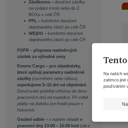
Zásilkovna –
doručení zásilky
na výdejní místo nebo do Z-
BOXu v celé ČR
PPL –
komfortní doručení
objednaného zboží po celé ČR
WE|DO –
komfortní doručení
objednaného zboží po celé ČR
FOFR – přeprava nadměrných
zásilek za výhodné ceny
Tento
Emons Cargo –
pro objednávky,
které splňují parametry nadměrné
Na našich we
zásilky
(rozměrem nebo váhou),
zatímco jiné 
expedujeme 5–10 dní od objednání
.
používáním 
Doručování probíhá většinou do dvou
pracovních dnů od expedice. Při volbě
platby na dobírku lze hradit pouze v
Na
hotovosti.
Osobní odběr –
v našem skladě
v
pracovní dny 13:00 – 15:00 hod
(ulice