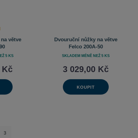
 na větve
Dvouruční nůžky na větve
90
Felco 200A-50
Ž 5 KS
SKLADEM MÉNĚ NEŽ 5 KS
0 Kč
3 029,00 Kč
KOUPIT
Ks
výšit
Navýšit
it
Změnit
ížit
Snížit
ožství
množství
t
počet
ožství
množství
3