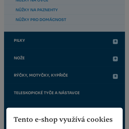
NŮŽKY NA OVCE
NŮŽKY NA PAZNEHTY
NŮŽKY PRO DOMÁCNOST
PILKY
NOŽE
RÝČKY, MOTYČKY, KYPŘIČE
TELESKOPICKÉ TYČE A NÁSTAVCE
HÁKY NA VĚTVE
Tento e-shop využívá cookies
ROUBOVACÍ KLEŠTĚ