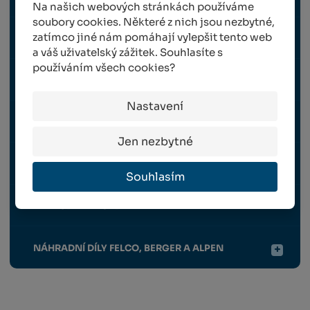
Na našich webových stránkách používáme
soubory cookies. Některé z nich jsou nezbytné,
zatímco jiné nám pomáhají vylepšit tento web
SBĚRAČE JABLEK A OŘECHŮ
a váš uživatelský zážitek. Souhlasíte s
používáním všech cookies?
BROUSKY
Nastavení
POUZDRA NA NŮŽKY A PILKY
Jen nezbytné
MAZACÍ TUKY A SPREJE
Souhlasím
ZVÝHODNĚNÉ SADY
NÁHRADNÍ DÍLY FELCO, BERGER A ALPEN