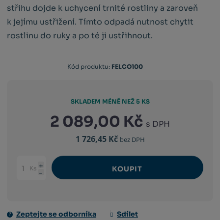
střihu dojde k uchycení trnité rostliny a zaroveň
k jejímu ustřižení. Tímto odpadá nutnost chytit
rostlinu do ruky a po té ji ustřihnout.
Kód
Kód
Kód produktu:
FELCO100
výrobce:
dodavatele:
783929100258
783929100258
SKLADEM MÉNĚ NEŽ 5 KS
2 089,00 Kč
s DPH
1 726,45 Kč
bez DPH
Ks
KOUPIT
Navýšit
Změnit
Snížit
množství
počet
množství
Zeptejte se odborníka
Sdílet