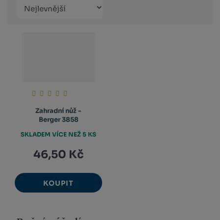
Řazení
Obrázkový
Tabulko
Řá
produktů
výpis
výpis
výp
Zahradní nůž -
Berger 3858
SKLADEM VÍCE NEŽ 5 KS
46,50 Kč
KOUPIT