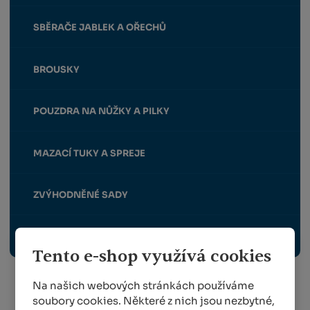
SBĚRAČE JABLEK A OŘECHŮ
BROUSKY
POUZDRA NA NŮŽKY A PILKY
MAZACÍ TUKY A SPREJE
ZVÝHODNĚNÉ SADY
NÁHRADNÍ DÍLY FELCO, BERGER A ALPEN
Tento e-shop využívá cookies
Na našich webových stránkách používáme
soubory cookies. Některé z nich jsou nezbytné,
Info o přepravě: