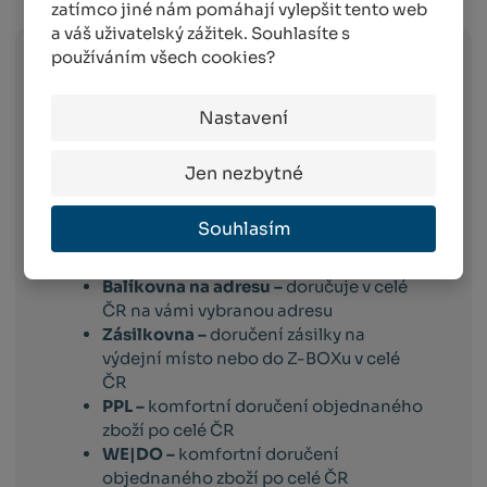
zatímco jiné nám pomáhají vylepšit tento web
a váš uživatelský zážitek. Souhlasíte s
používáním všech cookies?
Zboží
skladem expedujeme následující
pracovní den po dni
, ve kterém objednávku
Nastavení
obdržíme. Doručování pak probíhá
následující pracovní den po dni expedici.
Jen nezbytné
Toto platí pro dopravce:
Balíkovna –
vyberete si box nebo
Souhlasím
výdejní místo v celé ČR, které vám
vyhovuje
Balíkovna na adresu –
doručuje v celé
ČR na vámi vybranou adresu
Zásilkovna –
doručení zásilky na
výdejní místo nebo do Z-BOXu v celé
ČR
PPL –
komfortní doručení objednaného
zboží po celé ČR
WE|DO –
komfortní doručení
objednaného zboží po celé ČR