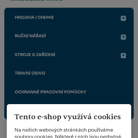
HNOJIVA / CHEMIE
RUČNÍ NÁŘADÍ
STROJE A ZAŘÍZENÍ
TRAVNÍ OSIVO
OCHRANNÉ PRACOVNÍ POMŮCKY
POSTŘIKOVAČE
Tento e-shop využívá cookies
Na našich webových stránkách používáme
soubory cookies. Některé z nich jsou nezbytné,