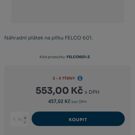
Náhradní plátek na pilku FELCO 601.
Kód produktu:
FELCO601-3
2 - 3 TÝDNY
553,00 Kč
s DPH
457,02 Kč
bez DPH
Ks
KOUPIT
Navýšit
Změnit
Snížit
množství
počet
množství