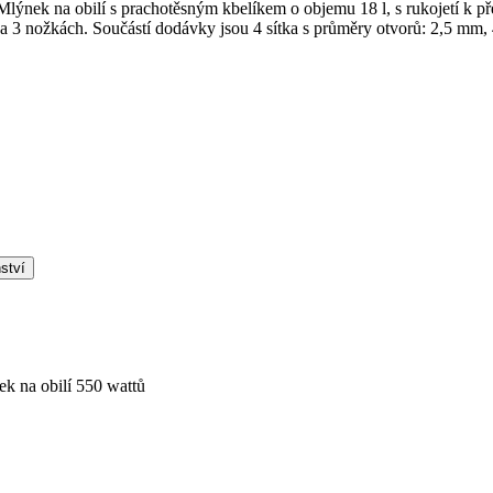
Mlýnek na obilí s prachotěsným kbelíkem o objemu 18 l, s rukojetí k př
ván na 3 nožkách. Součástí dodávky jsou 4 sítka s průměry otvorů: 2,5 m
ství
ek na obilí 550 wattů