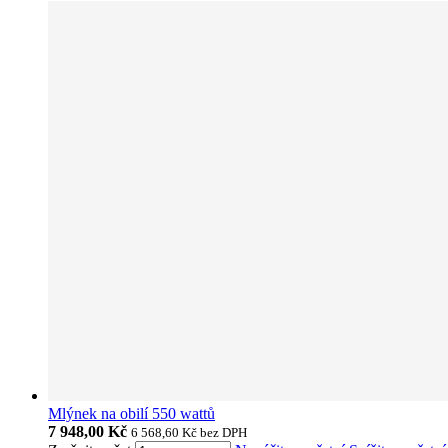
Mlýnek na obilí 550 wattů
7 948,00 Kč
6 568,60 Kč
bez DPH