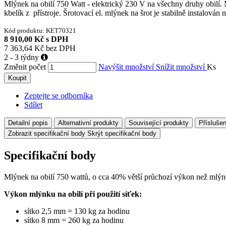
Mlýnek na obilí 750 Watt - elektrický 230 V na všechny druhy obilí. 
kbelík z přístroje. Šrotovací el. mlýnek na šrot je stabilně instalo
Kód produktu:
KET70321
8 910,00 Kč
s DPH
7 363,64 Kč
bez DPH
2 - 3 týdny
Změnit počet
Navýšit množství
Snížit množství
Ks
Koupit
Zeptejte se odborníka
Sdílet
Detailní popis
Alternativní produkty
Související produkty
Příslušen
Zobrazit specifikační body
Skrýt specifikační body
Specifikační body
Mlýnek na obilí 750 wattů, o cca 40% větší průchozí výkon než mlýn
Výkon mlýnku na obilí při použití síťek:
sítko 2,5 mm = 130 kg za hodinu
sítko 8 mm = 260 kg za hodinu