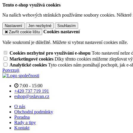
Tento e-shop využívá cookies
Na našich webových stránkách používáme soubory cookies. Některé z n
Nastavení
Jen nezbytné
Souhlasím
Cookies nastavení
Zavřít cookie lištu
Vaše soukromí je důležité. Můžete si vybrat nastavení cookies níže.
Cookies nezbytné pro využívání e-shopu
Toto nastavení nelze 
Marketingové cookies
Díky těmto cookies můžeme zlepšovat výko
Analytické cookies
Tyto cookies nám pomáhají pochopit, jak e-s
Potvrzuji
7:00 - 15:00
+420 737 719 191
eshop@oslavan.cz
O nás
Obchodní podmínky
Poradna
Rady a tipy
Kontakt