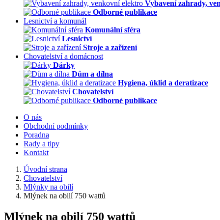
Vybavení zahrady, ven
Odborné publikace
Lesnictví a komunál
Komunální sféra
Lesnictví
Stroje a zařízení
Chovatelství a domácnost
Dárky
Dům a dílna
Hygiena, úklid a deratizace
Chovatelství
Odborné publikace
O nás
Obchodní podmínky
Poradna
Rady a tipy
Kontakt
Úvodní strana
Chovatelství
Mlýnky na obilí
Mlýnek na obilí 750 wattů
Mlýnek na obilí 750 wattů