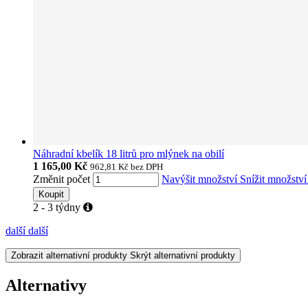
Náhradní kbelík 18 litrů pro mlýnek na obilí
1 165,00 Kč
962,81 Kč
bez DPH
Změnit počet
Navýšit množství
Snížit množstv
Koupit
2 - 3 týdny
další
další
Zobrazit alternativní produkty
Skrýt alternativní produkty
Alternativy