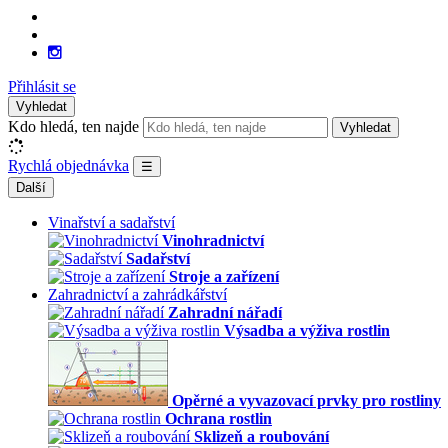
Přihlásit se
Vyhledat
Kdo hledá, ten najde
Vyhledat
Rychlá objednávka
☰
Další
Vinařství a sadařství
Vinohradnictví
Sadařství
Stroje a zařízení
Zahradnictví a zahrádkářství
Zahradní nářadí
Výsadba a výživa rostlin
Opěrné a vyvazovací prvky pro rostliny
Ochrana rostlin
Sklizeň a roubování