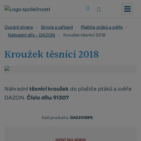
Vyhledat
Úvodní strana
Stroje a zařízení
Plašiče ptáků a zvěře
Kroužek těsnící 2018
Náhradní díly - DAZON
Kroužek těsnící 2018
Náhradní
těsnící kroužek
do plašiče ptáků a zvěře
DAZON.
Číslo dílu: 91307
Kód produktu:
DAZ2018P5
NENÍ SKLADEM