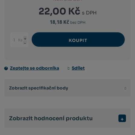
22,00 Kč
s DPH
18,18 Kč
bez DPH
Ks
KOUPIT
Navýšit
Změnit
Snížit
množství
počet
množství
Zeptejte se odborníka
Sdílet
Zobrazit specifikační body
Zobrazit hodnocení produktu