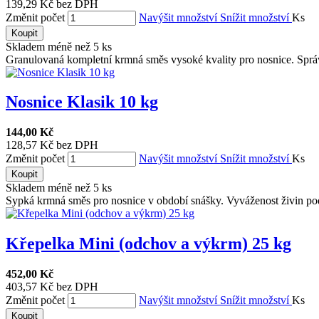
139,29 Kč bez DPH
Změnit počet
Navýšit množství
Snížit množství
Ks
Koupit
Skladem méně než 5 ks
Granulovaná kompletní krmná směs vysoké kvality pro nosnice. Správ
Nosnice Klasik 10 kg
144,00 Kč
128,57 Kč bez DPH
Změnit počet
Navýšit množství
Snížit množství
Ks
Koupit
Skladem méně než 5 ks
Sypká krmná směs pro nosnice v období snášky. Vyváženost živin pod
Křepelka Mini (odchov a výkrm) 25 kg
452,00 Kč
403,57 Kč bez DPH
Změnit počet
Navýšit množství
Snížit množství
Ks
Koupit