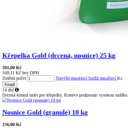
Křepelka Gold (drcená, nosnice) 25 kg
391,00 Kč
349,11 Kč bez DPH
Změnit počet
Navýšit množství
Snížit množství
Ks
Koupit
14 dní
Drcená krmná směs pro křepelky. Krmivo podporuje vysokou snášku a 
Nosnice Gold (granule) 10 kg
156,00 Kč