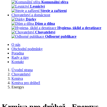
Komunální sféra
Lesnictví
Stroje a zařízení
Chovatelství a domácnost
Dárky
Dům a dílna
Hygiena, úklid a deratizace
Chovatelství
Odborné publikace
O nás
Obchodní podmínky
Poradna
Rady a tipy
Kontakt
Úvodní strana
Chovatelství
Krmiva
Krmiva pro drůbež
Energys
Krmiva pro drůbež - Energys