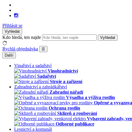
Přihlásit se
Vyhledat
Kdo hledá, ten najde
Vyhledat
Rychlá objednávka
☰
Další
Vinařství a sadařství
Vinohradnictví
Sadařství
Stroje a zařízení
Zahradnictví a zahrádkářství
Zahradní nářadí
Výsadba a výživa rostlin
Opěrné a vyvazovac
Ochrana rostlin
Sklizeň a roubování
Vybavení zahrady, ven
Odborné publikace
Lesnictví a komunál