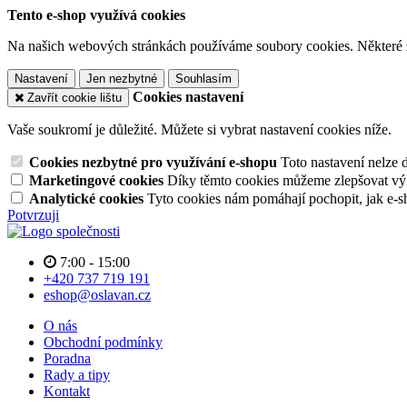
Tento e-shop využívá cookies
Na našich webových stránkách používáme soubory cookies. Některé z n
Nastavení
Jen nezbytné
Souhlasím
Cookies nastavení
Zavřít cookie lištu
Vaše soukromí je důležité. Můžete si vybrat nastavení cookies níže.
Cookies nezbytné pro využívání e-shopu
Toto nastavení nelze 
Marketingové cookies
Díky těmto cookies můžeme zlepšovat výko
Analytické cookies
Tyto cookies nám pomáhají pochopit, jak e-s
Potvrzuji
7:00 - 15:00
+420 737 719 191
eshop@oslavan.cz
O nás
Obchodní podmínky
Poradna
Rady a tipy
Kontakt