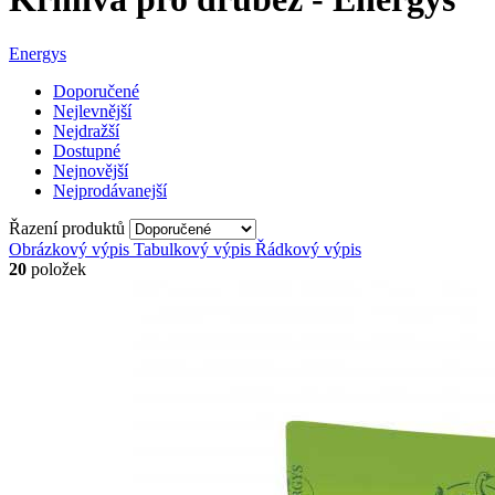
Energys
Doporučené
Nejlevnější
Nejdražší
Dostupné
Nejnovější
Nejprodávanejší
Řazení produktů
Obrázkový výpis
Tabulkový výpis
Řádkový výpis
20
položek