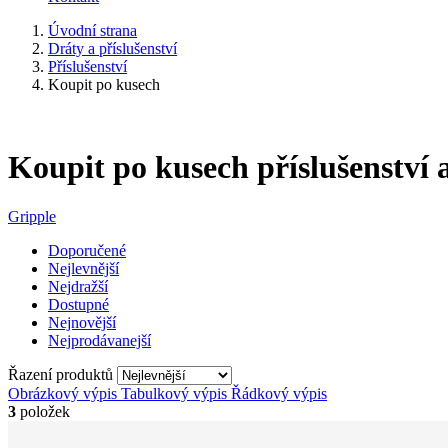
Úvodní strana
Dráty a příslušenství
Příslušenství
Koupit po kusech
Koupit po kusech příslušenství 
Gripple
Doporučené
Nejlevnější
Nejdražší
Dostupné
Nejnovější
Nejprodávanejší
Řazení produktů
Obrázkový výpis
Tabulkový výpis
Řádkový výpis
3
položek