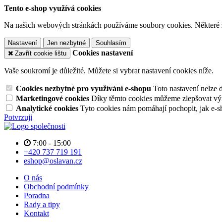
Tento e-shop využívá cookies
Na našich webových stránkách používáme soubory cookies. Některé z n
Nastavení
Jen nezbytné
Souhlasím
Cookies nastavení
Zavřít cookie lištu
Vaše soukromí je důležité. Můžete si vybrat nastavení cookies níže.
Cookies nezbytné pro využívání e-shopu
Toto nastavení nelze 
Marketingové cookies
Díky těmto cookies můžeme zlepšovat výko
Analytické cookies
Tyto cookies nám pomáhají pochopit, jak e-s
Potvrzuji
7:00 - 15:00
+420 737 719 191
eshop@oslavan.cz
O nás
Obchodní podmínky
Poradna
Rady a tipy
Kontakt