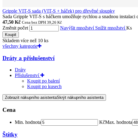
Gripple VIT-S sada (VIT-S + háček) pro dřevěné sloupky
Sada Gripple VIT-S s háčkem umožňuje rychlou a snadnou instalaci dv
47,50 Kč
Cena bez DPH 39,26 Kč
Změnit počet
Navýšit množství
Snížit množství
Ks
Koupit
Skladem více než 10 ks
všechny kategorie
Dráty a příslušenství
Dráty
Příslušenství
Koupit po balení
Koupit po kusech
Zobrazit nákupního asistenta
Skrýt nákupního asistenta
Cena
Min. hodnota
Kč
Max. hodnota
Štítky