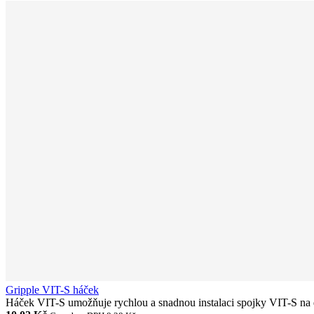
Gripple VIT-S háček
Háček VIT-S umožňuje rychlou a snadnou instalaci spojky VIT-S na d