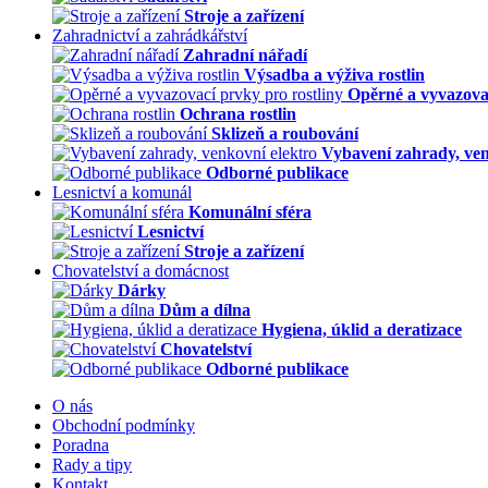
Stroje a zařízení
Zahradnictví a zahrádkářství
Zahradní nářadí
Výsadba a výživa rostlin
Opěrné a vyvazovac
Ochrana rostlin
Sklizeň a roubování
Vybavení zahrady, ven
Odborné publikace
Lesnictví a komunál
Komunální sféra
Lesnictví
Stroje a zařízení
Chovatelství a domácnost
Dárky
Dům a dílna
Hygiena, úklid a deratizace
Chovatelství
Odborné publikace
O nás
Obchodní podmínky
Poradna
Rady a tipy
Kontakt