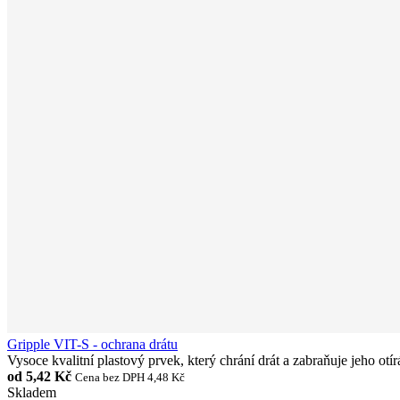
Gripple VIT-S - ochrana drátu
Vysoce kvalitní plastový prvek, který chrání drát a zabraňuje jeho ot
od
5,42 Kč
Cena bez DPH 4,48 Kč
Skladem