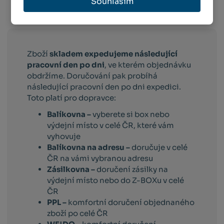
Souhlasím
Info o přepravě:
Zboží
skladem expedujeme následující
pracovní den po dni
, ve kterém objednávku
obdržíme. Doručování pak probíhá
následující pracovní den po dni expedici.
Toto platí pro dopravce:
Balíkovna –
vyberete si box nebo
výdejní místo v celé ČR, které vám
vyhovuje
Balíkovna na adresu –
doručuje v celé
ČR na vámi vybranou adresu
Zásilkovna –
doručení zásilky na
výdejní místo nebo do Z-BOXu v celé
ČR
PPL –
komfortní doručení objednaného
zboží po celé ČR