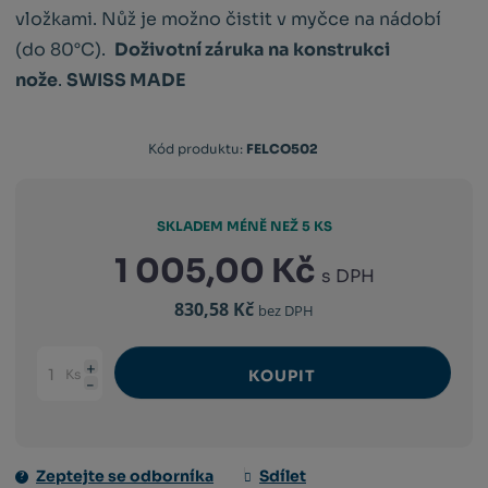
vložkami. Nůž je možno čistit v myčce na nádobí
(do 80°C).
Doživotní záruka na konstrukci
nože
.
SWISS MADE
Kód
Kód produktu:
FELCO502
výrobce:
783929100753
SKLADEM MÉNĚ NEŽ 5 KS
1 005,00 Kč
s DPH
830,58 Kč
bez DPH
Ks
KOUPIT
Navýšit
Změnit
Snížit
množství
počet
množství
Zeptejte se odborníka
Sdílet