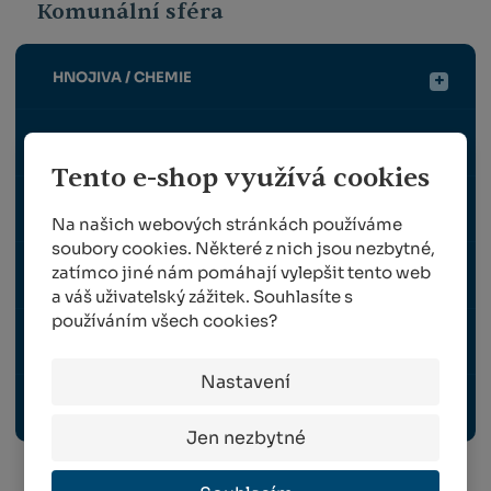
Komunální sféra
HNOJIVA / CHEMIE
RUČNÍ NÁŘADÍ
Tento e-shop využívá cookies
STROJE A ZAŘÍZENÍ
Na našich webových stránkách používáme
soubory cookies. Některé z nich jsou nezbytné,
zatímco jiné nám pomáhají vylepšit tento web
TRAVNÍ OSIVO
a váš uživatelský zážitek. Souhlasíte s
používáním všech cookies?
OCHRANNÉ PRACOVNÍ POMŮCKY
Nastavení
POSTŘIKOVAČE
Jen nezbytné