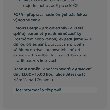
WE|DO –
komfortní doručení
objednaného zboží po celé ČR
FOFR – přeprava nadměrných zásilek za
výhodné ceny
Emons Cargo –
pro objednávky, které
splňují parametry nadměrné zásilky
(rozměrem nebo váhou),
expedujeme 5–10
dní od objednání
. Doručování probíhá
většinou do dvou pracovních dnů od
expedice. Při volbě platby na dobírku lze
hradit pouze v hotovosti.
Osobní odběr –
v našem skladě
v pracovní
dny 13:00 – 15:00 hod
(ulice Bítešská 13,
Náměšť nad Oslavou)
Více informací o přepravě