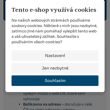
Tento e-shop využívá cookies
EKOLOGICKÉ ČIŠTĚNÍ VODY A ODPADŮ
Na našich webových stránkách používáme
soubory cookies. Některé z nich jsou nezbytné,
zatímco jiné nám pomáhají vylepšit tento web
a váš uživatelský zážitek. Souhlasíte s
Info o přepravě:
používáním všech cookies?
Nastavení
Zboží
skladem expedujeme následující
pracovní den po dni
, ve kterém objednávku
Jen nezbytné
obdržíme. Doručování pak probíhá
následující pracovní den po dni expedici.
Toto platí pro dopravce:
Souhlasím
Balíkovna –
vyberete si box nebo
výdejní místo v celé ČR, které vám
vyhovuje
Balíkovna na adresu –
doručuje v celé
ČR na vámi vybranou adresu