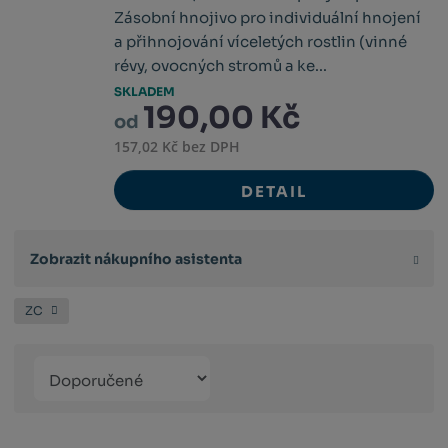
Zásobní hnojivo pro individuální hnojení
a přihnojování víceletých rostlin (vinné
révy, ovocných stromů a ke...
SKLADEM
190,00 Kč
od
157,02 Kč bez DPH
DETAIL
Zobrazit nákupního asistenta
ZC
Řazení
Obrázkový
Tabulko
Řá
produktů
výpis
výpis
výp