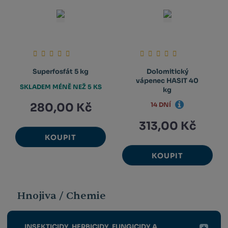
Superfosfát 5 kg
Dolomitický
vápenec HASIT 40
SKLADEM MÉNĚ NEŽ 5 KS
kg
280,00 Kč
14 DNÍ
313,00 Kč
KOUPIT
KOUPIT
Hnojiva / Chemie
INSEKTICIDY, HERBICIDY, FUNGICIDY A