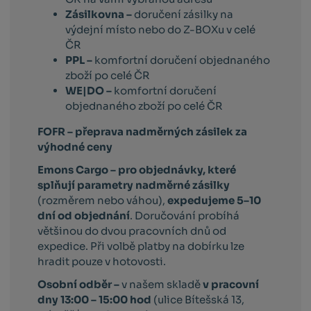
Zásilkovna –
doručení zásilky na
výdejní místo nebo do Z-BOXu v celé
ČR
PPL –
komfortní doručení objednaného
zboží po celé ČR
WE|DO –
komfortní doručení
objednaného zboží po celé ČR
FOFR – přeprava nadměrných zásilek za
výhodné ceny
Emons Cargo –
pro objednávky, které
splňují parametry nadměrné zásilky
(rozměrem nebo váhou),
expedujeme 5–10
dní od objednání
. Doručování probíhá
většinou do dvou pracovních dnů od
expedice. Při volbě platby na dobírku lze
hradit pouze v hotovosti.
Osobní odběr –
v našem skladě
v pracovní
dny 13:00 – 15:00 hod
(ulice Bítešská 13,