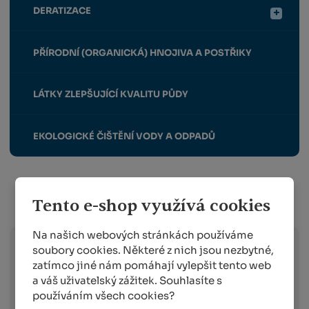
DERATIZACE
PŘÍRODNÍ (ORGANICKÁ) HNOJIVA A POSTŘIKY
LÁTKY ZLEPŠUJÍCÍ KVALITU PŮDY
EKOLOGICKÉ ČIŠTĚNÍ VODY A ODPADŮ
Tento e-shop využívá cookies
Info o přepravě:
Na našich webových stránkách používáme
soubory cookies. Některé z nich jsou nezbytné,
Zboží
skladem expedujeme následující
zatímco jiné nám pomáhají vylepšit tento web
pracovní den po dni
, ve kterém objednávku
a váš uživatelský zážitek. Souhlasíte s
obdržíme. Doručování pak probíhá
používáním všech cookies?
následující pracovní den po dni expedici.