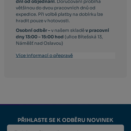
dní od objednání
. Doručování probíhá
většinou do dvou pracovních dnů od
expedice. Při volbě platby na dobírku lze
hradit pouze v hotovosti.
Osobní odběr –
v našem skladě
v pracovní
dny 13:00 – 15:00 hod
(ulice Bítešská 13,
Náměšť nad Oslavou)
Více informací o přepravě
PŘIHLASTE SE K ODBĚRU NOVINEK