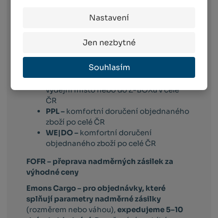
Toto platí pro dopravce:
Nastavení
Balíkovna –
vyberete si box nebo
výdejní místo v celé ČR, které vám
Jen nezbytné
vyhovuje
Balíkovna na adresu –
doručuje v celé
Souhlasím
ČR na vámi vybranou adresu
Zásilkovna –
doručení zásilky na
výdejní místo nebo do Z-BOXu v celé
ČR
PPL –
komfortní doručení objednaného
zboží po celé ČR
WE|DO –
komfortní doručení
objednaného zboží po celé ČR
FOFR – přeprava nadměrných zásilek za
výhodné ceny
Emons Cargo –
pro objednávky, které
splňují parametry nadměrné zásilky
(rozměrem nebo váhou),
expedujeme 5–10