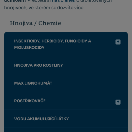
účinkem
? Přečtěte si
náš článek
o tabletovaných
hnojivech, ve kterém se dozvíte více.
Hnojiva / Chemie
INSEKTICIDY, HERBICIDY, FUNGICIDY A
MOLUSKOCIDY
HNOJIVA PRO ROSTLINY
MAX LIGNOHUMÁT
POSTŘIKOVAČE
VODU AKUMULUJÍCÍ LÁTKY