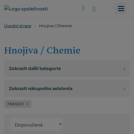
Vyhledat
Hnojiva / Chemie
Úvodní strana
Hnojiva / Chemie
Zobrazit další kategorie
Zobrazit nákupního asistenta
FRASSIO
Řazení
Obrázkový
Tabulko
Řá
produktů
výpis
výpis
výp