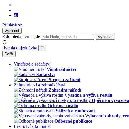
Přihlásit se
Vyhledat
Kdo hledá, ten najde
Vyhledat
Rychlá objednávka
☰
Další
Vinařství a sadařství
Vinohradnictví
Sadařství
Stroje a zařízení
Zahradnictví a zahrádkářství
Zahradní nářadí
Výsadba a výživa rostlin
Opěrné a vyvazovac
Ochrana rostlin
Sklizeň a roubování
Vybavení zahrady, ven
Odborné publikace
Lesnictví a komunál