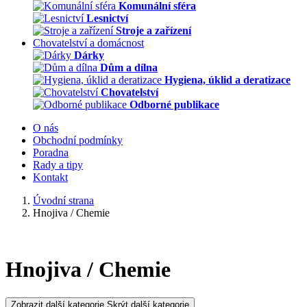
Komunální sféra
Lesnictví
Stroje a zařízení
Chovatelství a domácnost
Dárky
Dům a dílna
Hygiena, úklid a deratizace
Chovatelství
Odborné publikace
O nás
Obchodní podmínky
Poradna
Rady a tipy
Kontakt
Úvodní strana
Hnojiva / Chemie
Hnojiva / Chemie
Zobrazit další kategorie
Skrýt další kategorie