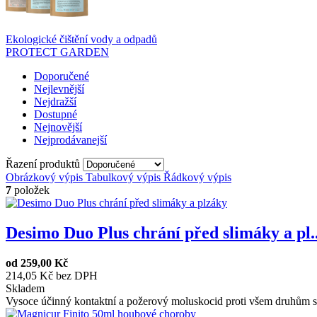
Ekologické čištění vody a odpadů
PROTECT GARDEN
Doporučené
Nejlevnější
Nejdražší
Dostupné
Nejnovější
Nejprodávanejší
Řazení produktů
Obrázkový výpis
Tabulkový výpis
Řádkový výpis
7
položek
Desimo Duo Plus chrání před slimáky a pl..
od
259,00 Kč
214,05 Kč bez DPH
Skladem
Vysoce účinný kontaktní a požerový moluskocid proti všem druhům sl