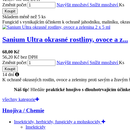
Změnit počet
Navýšit množství
Snížit množství
Ks
Koupit
Skladem méně než 5 ks
Fungicid s vynikajícím účinkem k ochraně jahodníku, maliníku, okrasný
Sanium Ultra okrasné rostliny, ovoce a z...
68,00 Kč
56,20 Kč bez DPH
Změnit počet
Navýšit množství
Snížit množství
Ks
Koupit
14 dní
K ochraně okrasných rostlin, ovoce a zeleniny proti savým a žravým 
Náš tip
! Hledáte
praktické hnojivo s dlouhotrvajícím účink
všechny kategorie
Hnojiva / Chemie
Insekticidy, herbicidy, fungicidy a moluskocidy
Insekticidy