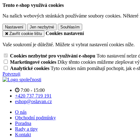
Tento e-shop využívá cookies
Na našich webových stránkách používáme soubory cookies. Některé z n
Nastavení
Jen nezbytné
Souhlasím
Cookies nastavení
Zavřít cookie lištu
Vaše soukromí je důležité. Můžete si vybrat nastavení cookies níže.
Cookies nezbytné pro využívání e-shopu
Toto nastavení nelze 
Marketingové cookies
Díky těmto cookies můžeme zlepšovat výko
Analytické cookies
Tyto cookies nám pomáhají pochopit, jak e-s
Potvrzuji
7:00 - 15:00
+420 737 719 191
eshop@oslavan.cz
O nás
Obchodní podmínky
Poradna
Rady a tipy
Kontakt