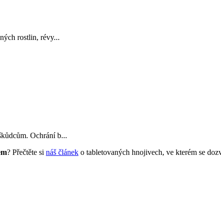
ch rostlin, révy...
škůdcům. Ochrání b...
em
? Přečtěte si
náš článek
o tabletovaných hnojivech, ve kterém se dozv