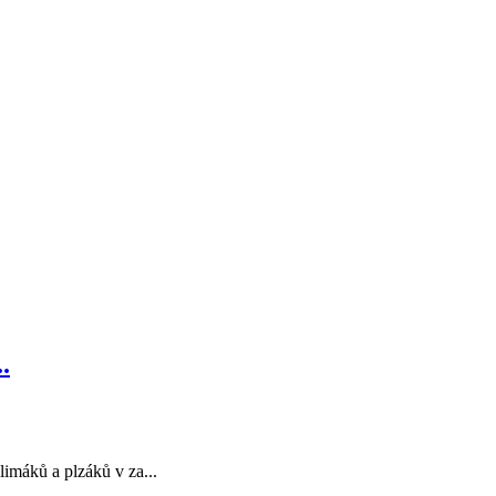
.
imáků a plzáků v za...