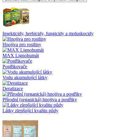
Insekticidy, herbicidy, fungicidy a moluskocidy
Hnojiva pro rostliny
MAX Lignohumát
Postřikovače
Vodu akumulující látky
Deratizace
Přírodní (organická) hnojiva a postřiky
Látky zlepšující kvalitu půdy