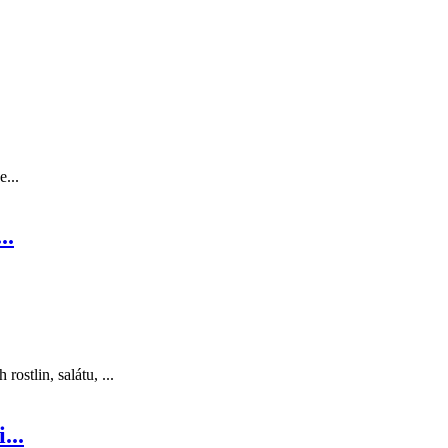
e...
..
ostlin, salátu, ...
...