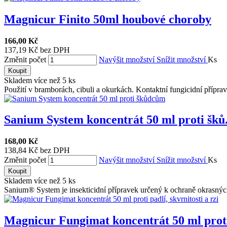
Magnicur Finito 50ml houbové choroby
166,00 Kč
137,19 Kč bez DPH
Změnit počet
Navýšit množství
Snížit množství
Ks
Koupit
Skladem více než 5 ks
Použití v bramborách, cibuli a okurkách. Kontaktní fungicidní příprav
Sanium System koncentrát 50 ml proti šků.
168,00 Kč
138,84 Kč bez DPH
Změnit počet
Navýšit množství
Snížit množství
Ks
Koupit
Skladem více než 5 ks
Sanium® System je insekticidní přípravek určený k ochraně okrasných r
Magnicur Fungimat koncentrát 50 ml proti