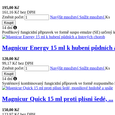
195,00 Kč
161,16 Kč bez DPH
Změnit počet
Navýšit množství
Snížit množství
Ks
Koupit
14 dní
Postřikový fungicidní připravek ve formě suspo emulze (SE) určený k 
Magnicur Energy 15 ml k hubení půdních a
120,00 Kč
99,17 Kč bez DPH
Změnit počet
Navýšit množství
Snížit množství
Ks
Koupit
14 dní
Systémový kombinovaný fungicidní přípravek ve formě rozpustného k
Magnicur Quick 15 ml proti plísni šedé, ...
150,00 Kč
123,97 Kč bez DPH