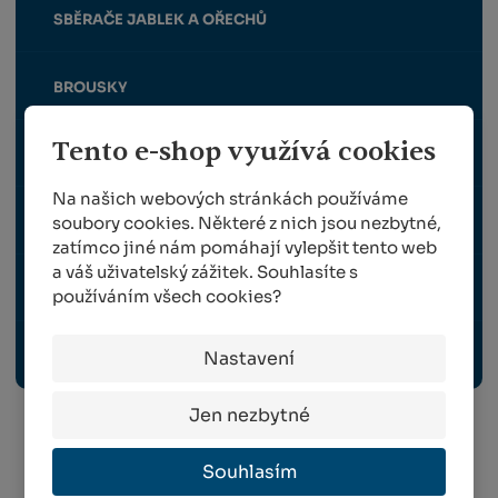
SBĚRAČE JABLEK A OŘECHŮ
BROUSKY
Tento e-shop využívá cookies
POUZDRA NA NŮŽKY A PILKY
Na našich webových stránkách používáme
soubory cookies. Některé z nich jsou nezbytné,
MAZACÍ TUKY A SPREJE
zatímco jiné nám pomáhají vylepšit tento web
a váš uživatelský zážitek. Souhlasíte s
ZVÝHODNĚNÉ SADY
používáním všech cookies?
Nastavení
NÁHRADNÍ DÍLY FELCO, BERGER A ALPEN
Jen nezbytné
Info o přepravě:
Souhlasím