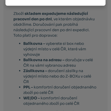
Zboží
skladem expedujeme následující
pracovní den po dni
, ve kterém objednávku
obdržíme. Doručování pak probíhá
následující pracovní den po dni expedici.
Toto platí pro dopravce:
Balíkovna –
vyberete si box nebo
výdejní místo v celé ČR, které vám
vyhovuje
Balíkovna na adresu –
doručuje v celé
ČR na vámi vybranou adresu
Zásilkovna –
doručení zásilky na
výdejní místo nebo do Z-BOXu v celé
ČR
PPL –
komfortní doručení objednaného
zboží po celé ČR
WE|DO –
komfortní doručení
objednaného zboží po celé ČR