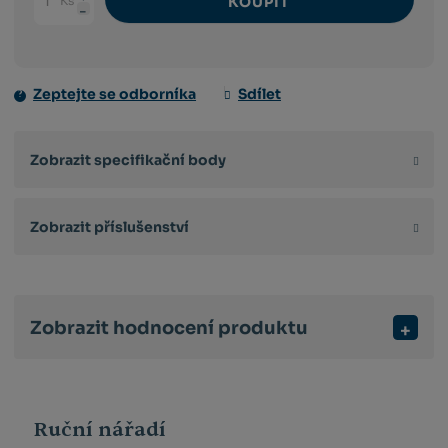
Ks
KOUPIT
Navýšit
Změnit
Snížit
množství
počet
množství
Zeptejte se odborníka
Sdílet
Zobrazit specifikační body
Zobrazit příslušenství
Zobrazit hodnocení produktu
Ruční nářadí