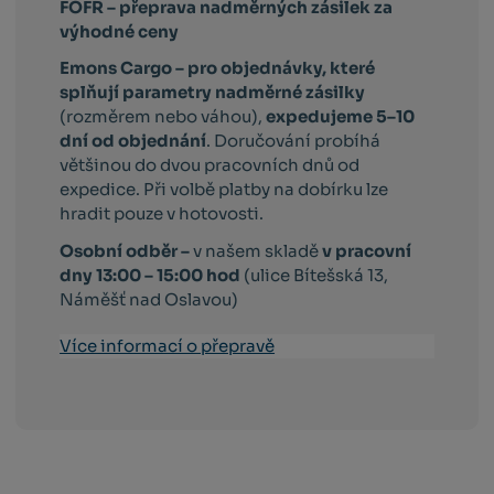
FOFR – přeprava nadměrných zásilek za
výhodné ceny
Emons Cargo –
pro objednávky, které
splňují parametry nadměrné zásilky
(rozměrem nebo váhou),
expedujeme 5–10
dní od objednání
. Doručování probíhá
většinou do dvou pracovních dnů od
expedice. Při volbě platby na dobírku lze
hradit pouze v hotovosti.
Osobní odběr –
v našem skladě
v pracovní
dny 13:00 – 15:00 hod
(ulice Bítešská 13,
Náměšť nad Oslavou)
Více informací o přepravě