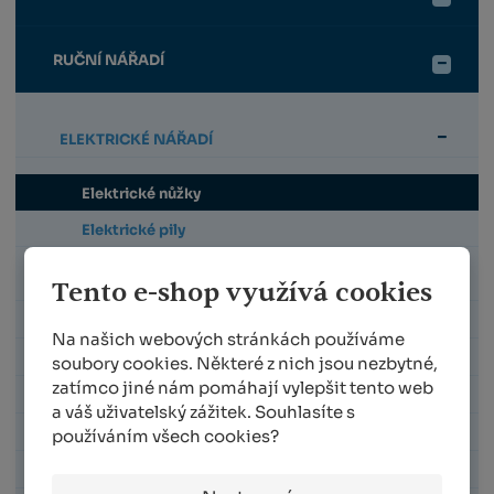
RUČNÍ NÁŘADÍ
ELEKTRICKÉ NÁŘADÍ
Elektrické nůžky
Elektrické pily
NŮŽKY JEDNORUČNÍ
Tento e-shop využívá cookies
NŮŽKY NA VĚTVE
Na našich webových stránkách používáme
PILKY
soubory cookies. Některé z nich jsou nezbytné,
zatímco jiné nám pomáhají vylepšit tento web
TELESKOPICKÉ TYČE A NÁSTAVCE
a váš uživatelský zážitek. Souhlasíte s
HÁKY NA VĚTVE
používáním všech cookies?
NOŽE