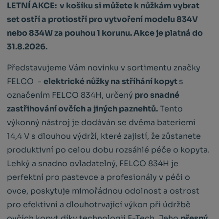
LETNÍ AKCE: v košíku si můžete k nůžkám vybrat
set ostří a protiostří pro vytvoření modelu 834V
nebo 834W za pouhou 1 korunu. Akce je platná do
31.8.2026.
Představujeme Vám novinku v sortimentu značky
FELCO -
elektrické nůžky na stříhání kopyt
s
označením FELCO 834H, určený
pro snadné
zastřihování ovčích a jiných paznehtů.
Tento
výkonný nástroj je dodáván se dvěma bateriemi
14,4 V s dlouhou výdrží, které zajistí, že zůstanete
produktivní po celou dobu rozsáhlé péče o kopyta.
Lehký a snadno ovladatelný, FELCO 834H je
perfektní pro pastevce a profesionály v péči o
ovce, poskytuje mimořádnou odolnost a ostrost
pro efektivní a dlouhotrvající výkon při údržbě
ovčích kopyt díky technologii F-Tech. Jeho
přesný