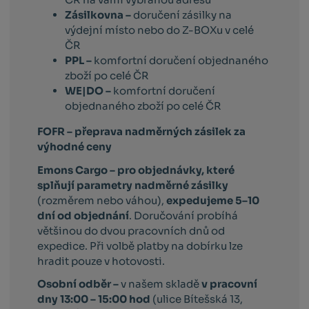
Zásilkovna –
doručení zásilky na
výdejní místo nebo do Z-BOXu v celé
ČR
PPL –
komfortní doručení objednaného
zboží po celé ČR
WE|DO –
komfortní doručení
objednaného zboží po celé ČR
FOFR – přeprava nadměrných zásilek za
výhodné ceny
Emons Cargo –
pro objednávky, které
splňují parametry nadměrné zásilky
(rozměrem nebo váhou),
expedujeme 5–10
dní od objednání
. Doručování probíhá
většinou do dvou pracovních dnů od
expedice. Při volbě platby na dobírku lze
hradit pouze v hotovosti.
Osobní odběr –
v našem skladě
v pracovní
dny 13:00 – 15:00 hod
(ulice Bítešská 13,