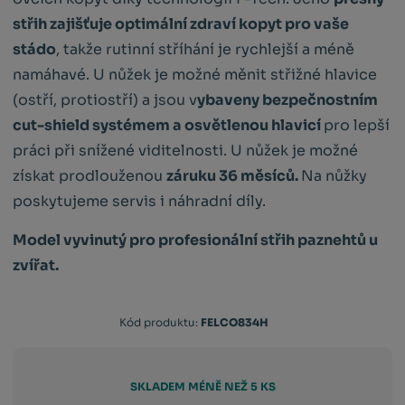
střih zajišťuje optimální zdraví kopyt pro vaše
stádo
, takže rutinní stříhání je rychlejší a méně
namáhavé. U nůžek je možné měnit střižné hlavice
(ostří, protiostří) a jsou v
ybaveny bezpečnostním
cut-shield systémem a osvětlenou hlavicí
pro lepší
práci při snížené viditelnosti. U nůžek je možné
získat prodlouženou
záruku 36 měsíců.
Na nůžky
poskytujeme servis i náhradní díly.
Model vyvinutý pro profesionální střih paznehtů u
zvířat.
Kód
Kód produktu:
FELCO834H
výrobce:
783929101309
SKLADEM MÉNĚ NEŽ 5 KS