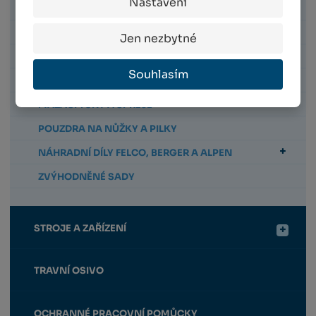
Nastavení
NŮŽKY NA DRÁT
NŮŽKY NA KABELY
Jen nezbytné
NŮŽKY NA ŽIVÝ PLOT
Souhlasím
BROUSKY
MAZACÍ TUKY A SPREJE
POUZDRA NA NŮŽKY A PILKY
NÁHRADNÍ DÍLY FELCO, BERGER A ALPEN
ZVÝHODNĚNÉ SADY
STROJE A ZAŘÍZENÍ
TRAVNÍ OSIVO
OCHRANNÉ PRACOVNÍ POMŮCKY