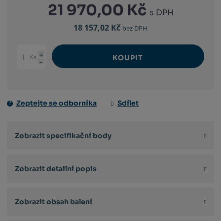
21 970,00 Kč
s DPH
18 157,02 Kč
bez DPH
Ks
KOUPIT
Navýšit
Změnit
Snížit
množství
počet
množství
Zeptejte se odborníka
Sdílet
Zobrazit specifikační body
Zobrazit detailní popis
Zobrazit obsah balení