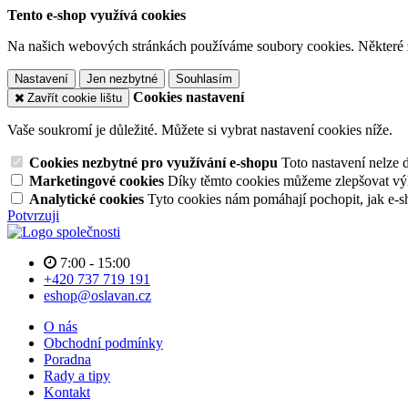
Tento e-shop využívá cookies
Na našich webových stránkách používáme soubory cookies. Některé z n
Nastavení
Jen nezbytné
Souhlasím
Cookies nastavení
Zavřít cookie lištu
Vaše soukromí je důležité. Můžete si vybrat nastavení cookies níže.
Cookies nezbytné pro využívání e-shopu
Toto nastavení nelze 
Marketingové cookies
Díky těmto cookies můžeme zlepšovat výko
Analytické cookies
Tyto cookies nám pomáhají pochopit, jak e-s
Potvrzuji
7:00 - 15:00
+420 737 719 191
eshop@oslavan.cz
O nás
Obchodní podmínky
Poradna
Rady a tipy
Kontakt