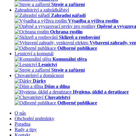
Stroje a zařízení
Zahradnictví a zahrádkářství
Zahradní nářadí
Výsadba a výživa rostlin
Opěrné a vyvazovac
Ochrana rostlin
Sklizeň a roubování
Vybavení zahrady, ven
Odborné publikace
Lesnictví a komunál
Komunální sféra
Lesnictví
Stroje a zařízení
Chovatelství a domácnost
Dárky
Dům a dílna
Hygiena, úklid a deratizace
Chovatelství
Odborné publikace
O nás
Obchodní podmínky
Poradna
Rady a tipy
Kontakt