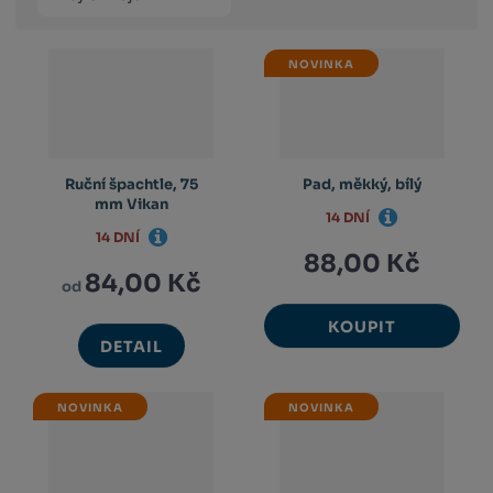
produktů
výpis
výpis
výp
NOVINKA
Ruční špachtle, 75
Pad, měkký, bílý
mm Vikan
14 DNÍ
14 DNÍ
88,00 Kč
84,00 Kč
od
KOUPIT
DETAIL
NOVINKA
NOVINKA