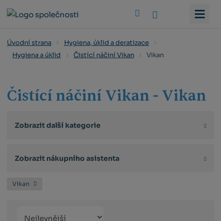
Vyhledat
Úvodní strana
Hygiena, úklid a deratizace
Vikan
Hygiena a úklid
Čistící náčiní Vikan
Čistící náčiní Vikan - Vikan
Zobrazit další kategorie
Zobrazit nákupního asistenta
Vikan
Řazení
Obrázkový
Tabulko
Řá