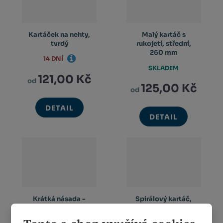
Kartáček na nehty,
Malý kartáč s
tvrdý
rukojetí, střední,
260 mm
14 DNÍ
SKLADEM
121,00 Kč
od
125,00 Kč
od
DETAIL
DETAIL
Krátká násada -
Spirálový kartáč,
Vikan
tvrdý, &#216; 15
mm - ...
14 DNÍ