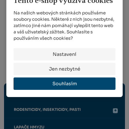
Tento e-shop využívá cookies
14 DNÍ
148,00 Kč
Na našich webových stránkách používáme
od
155,00 Kč
od
soubory cookies. Některé z nich jsou nezbytné,
zatímco jiné nám pomáhají vylepšit tento web
DETAIL
a váš uživatelský zážitek. Souhlasíte s
DETAIL
používáním všech cookies?
Nastavení
1
2
3
4
5
Jen nezbytné
Hygiena, úklid a deratizace
Souhlasím
HYGIENA A ÚKLID
RODENTICIDY, INSEKTICIDY, PASTI
LAPAČE HMYZU