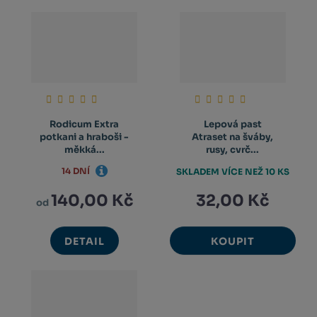
Rodicum Extra
Lepová past
potkani a hraboši -
Atraset na šváby,
měkká...
rusy, cvrč...
14 DNÍ
SKLADEM VÍCE NEŽ 10 KS
140,00 Kč
32,00 Kč
od
DETAIL
KOUPIT