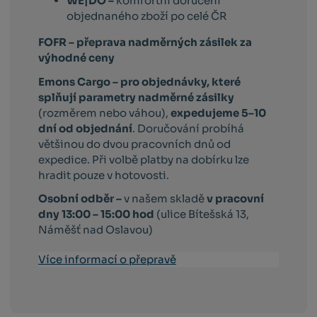
WE|DO –
komfortní doručení
objednaného zboží po celé ČR
FOFR – přeprava nadměrných zásilek za
výhodné ceny
Emons Cargo –
pro objednávky, které
splňují parametry nadměrné zásilky
(rozměrem nebo váhou),
expedujeme 5–10
dní od objednání
. Doručování probíhá
většinou do dvou pracovních dnů od
expedice. Při volbě platby na dobírku lze
hradit pouze v hotovosti.
Osobní odběr –
v našem skladě
v pracovní
dny 13:00 – 15:00 hod
(ulice Bítešská 13,
Náměšť nad Oslavou)
Více informací o přepravě