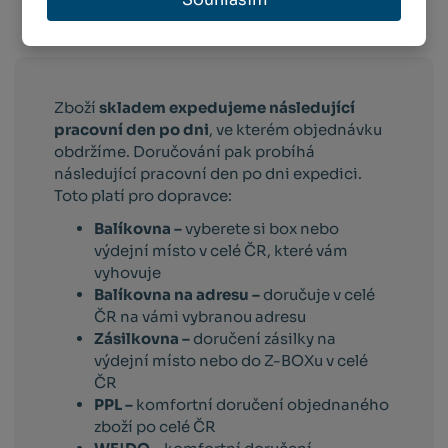
Info o přepravě:
Zboží
skladem expedujeme následující
pracovní den po dni
, ve kterém objednávku
obdržíme. Doručování pak probíhá
následující pracovní den po dni expedici.
Toto platí pro dopravce:
Balíkovna –
vyberete si box nebo
výdejní místo v celé ČR, které vám
vyhovuje
Balíkovna na adresu –
doručuje v celé
ČR na vámi vybranou adresu
Zásilkovna –
doručení zásilky na
výdejní místo nebo do Z-BOXu v celé
ČR
PPL –
komfortní doručení objednaného
zboží po celé ČR