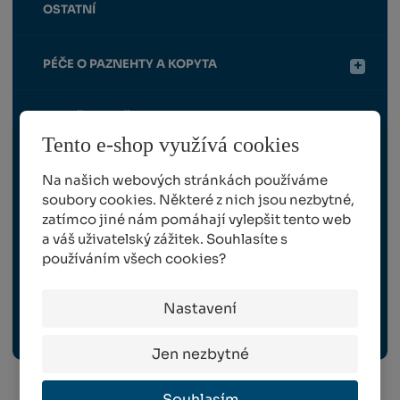
OSTATNÍ
PÉČE O PAZNEHTY A KOPYTA
POSTŘIKOVAČE
Tento e-shop využívá cookies
STŘÍHÁNÍ OVCÍ A PÉČE O VLNU A SRST
Na našich webových stránkách používáme
soubory cookies. Některé z nich jsou nezbytné,
zatímco jiné nám pomáhají vylepšit tento web
ŠKUBÁNÍ PEŘÍ
a váš uživatelský zážitek. Souhlasíte s
používáním všech cookies?
TRAVNÍ SMĚSI
Nastavení
OCHRANNÉ PRACOVNÍ POMŮCKY
Jen nezbytné
Souhlasím