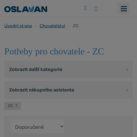
Vyhledat
ZC
Úvodní strana
Chovatelství
Potřeby pro chovatele - ZC
Zobrazit další kategorie
Zobrazit nákupního asistenta
ZC
Řazení
Obrázkový
Tabulko
Řá
produktů
výpis
výpis
výp