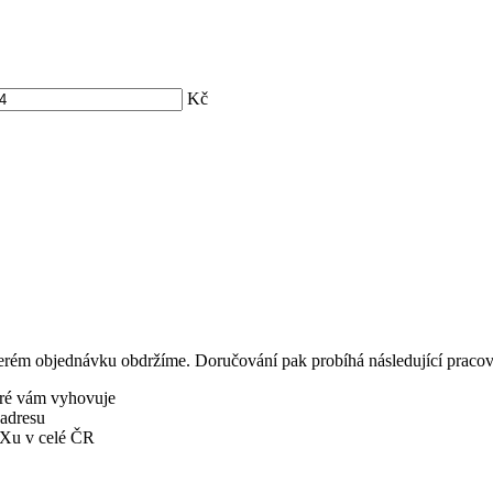
Kč
terém objednávku obdržíme. Doručování pak probíhá následující pracovn
eré vám vyhovuje
 adresu
BOXu v celé ČR