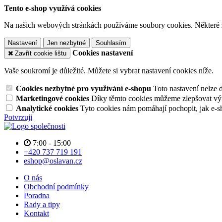
Tento e-shop využívá cookies
Na našich webových stránkách používáme soubory cookies. Některé z n
Nastavení
Jen nezbytné
Souhlasím
Cookies nastavení
Zavřít cookie lištu
Vaše soukromí je důležité. Můžete si vybrat nastavení cookies níže.
Cookies nezbytné pro využívání e-shopu
Toto nastavení nelze 
Marketingové cookies
Díky těmto cookies můžeme zlepšovat výko
Analytické cookies
Tyto cookies nám pomáhají pochopit, jak e-s
Potvrzuji
7:00 - 15:00
+420 737 719 191
eshop@oslavan.cz
O nás
Obchodní podmínky
Poradna
Rady a tipy
Kontakt