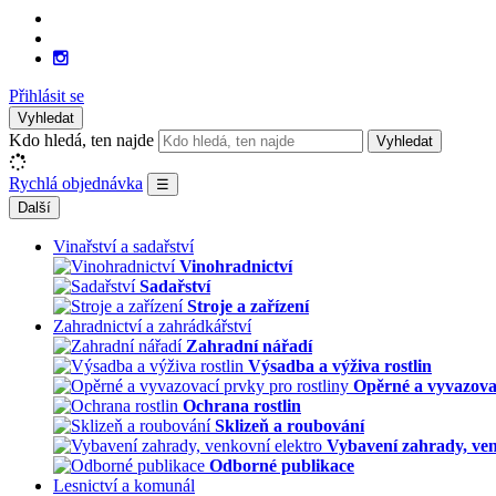
Přihlásit se
Vyhledat
Kdo hledá, ten najde
Vyhledat
Rychlá objednávka
☰
Další
Vinařství a sadařství
Vinohradnictví
Sadařství
Stroje a zařízení
Zahradnictví a zahrádkářství
Zahradní nářadí
Výsadba a výživa rostlin
Opěrné a vyvazovac
Ochrana rostlin
Sklizeň a roubování
Vybavení zahrady, ven
Odborné publikace
Lesnictví a komunál