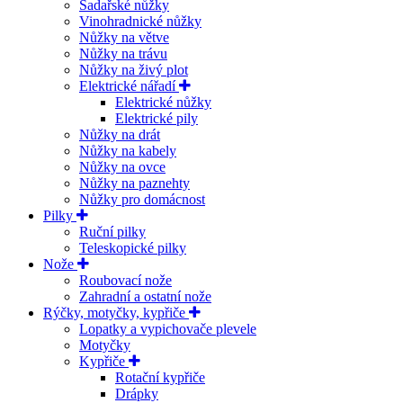
Sadařské nůžky
Vinohradnické nůžky
Nůžky na větve
Nůžky na trávu
Nůžky na živý plot
Elektrické nářadí
Elektrické nůžky
Elektrické pily
Nůžky na drát
Nůžky na kabely
Nůžky na ovce
Nůžky na paznehty
Nůžky pro domácnost
Pilky
Ruční pilky
Teleskopické pilky
Nože
Roubovací nože
Zahradní a ostatní nože
Rýčky, motyčky, kypřiče
Lopatky a vypichovače plevele
Motyčky
Kypřiče
Rotační kypřiče
Drápky