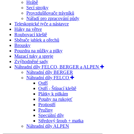
Hrábě
Secí strojky
Provzdušňovače trávníků
Nářadí pro zpracování půdy
Teleskopické tyče a nástavce
Háky na větve
Roubovací kleště
Sběrače jablek a ořechů
Brousky
Pouzdra na nůžky a pilky
Mazací tuky a spreje
Zvýhodněné sady
Náhradní díly FELCO, BERGER a ALPEN
Náhradní díly BERGER
Náhradní díly FELCO
Ostří
Ostří - Štípací kleště
Plátky k pilkám
Potahy na rukojeť
Protiostří
Pružiny
Speciální díly
Středový šroub + matka
Náhradní díly ALPEN