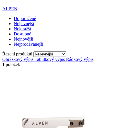
ALPEN
Doporučené
Nejlevnější
Nejdražší
Dostupné
Nejnovější
Nejprodávanejší
Řazení produktů
Obrázkový výpis
Tabulkový výpis
Řádkový výpis
1
položek