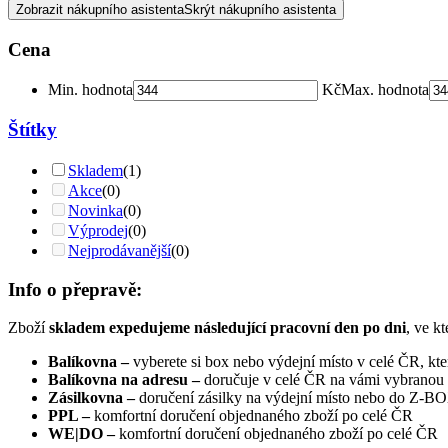
Zobrazit nákupního asistenta
Skrýt nákupního asistenta
Cena
Min. hodnota
Kč
Max. hodnota
Štítky
Skladem
(1)
Akce
(0)
Novinka
(0)
Výprodej
(0)
Nejprodávanější
(0)
Info o přepravě:
Zboží
skladem expedujeme následující pracovní den po dni
, ve k
Balíkovna –
vyberete si box nebo výdejní místo v celé ČR, kt
Balíkovna na adresu –
doručuje v celé ČR na vámi vybranou
Zásilkovna –
doručení zásilky na výdejní místo nebo do Z-
PPL –
komfortní doručení objednaného zboží po celé ČR
WE|DO –
komfortní doručení objednaného zboží po celé ČR