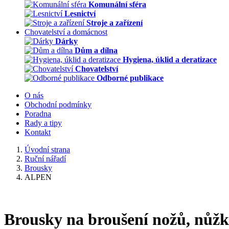
Komunální sféra
Lesnictví
Stroje a zařízení
Chovatelství a domácnost
Dárky
Dům a dílna
Hygiena, úklid a deratizace
Chovatelství
Odborné publikace
O nás
Obchodní podmínky
Poradna
Rady a tipy
Kontakt
Úvodní strana
Ruční nářadí
Brousky
ALPEN
Brousky na broušení nožů, nůžky