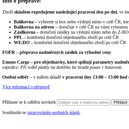
Info o přepravě:
Zboží
skladem expedujeme následující pracovní den po dni
, ve k
Balíkovna –
vyberete si box nebo výdejní místo v celé ČR, kt
Balíkovna na adresu –
doručuje v celé ČR na vámi vybranou
Zásilkovna –
doručení zásilky na výdejní místo nebo do Z-
PPL –
komfortní doručení objednaného zboží po celé ČR
WE|DO –
komfortní doručení objednaného zboží po celé ČR
FOFR – přeprava nadměrných zásilek za výhodné ceny
Emons Cargo –
pro objednávky, které splňují parametry nadměr
expedice. Při volbě platby na dobírku lze hradit pouze v hotovosti.
Osobní odběr –
v našem skladě
v pracovní dny 13:00 – 15:00 hod
Více informací o přepravě
Přihlaste se k odběru novinek
Přihlásit
Souhlasím se
zpracováním osobních údajů
.