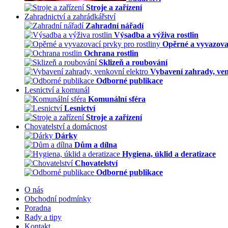
Stroje a zařízení
Zahradnictví a zahrádkářství
Zahradní nářadí
Výsadba a výživa rostlin
Opěrné a vyvazovac
Ochrana rostlin
Sklizeň a roubování
Vybavení zahrady, ven
Odborné publikace
Lesnictví a komunál
Komunální sféra
Lesnictví
Stroje a zařízení
Chovatelství a domácnost
Dárky
Dům a dílna
Hygiena, úklid a deratizace
Chovatelství
Odborné publikace
O nás
Obchodní podmínky
Poradna
Rady a tipy
Kontakt