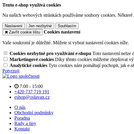
Tento e-shop využívá cookies
Na našich webových stránkách používáme soubory cookies. Některé z n
Nastavení
Jen nezbytné
Souhlasím
Cookies nastavení
Zavřít cookie lištu
Vaše soukromí je důležité. Můžete si vybrat nastavení cookies níže.
Cookies nezbytné pro využívání e-shopu
Toto nastavení nelze 
Marketingové cookies
Díky těmto cookies můžeme zlepšovat výko
Analytické cookies
Tyto cookies nám pomáhají pochopit, jak e-s
Potvrzuji
7:00 - 15:00
+420 737 719 191
eshop@oslavan.cz
O nás
Obchodní podmínky
Poradna
Rady a tipy
Kontakt