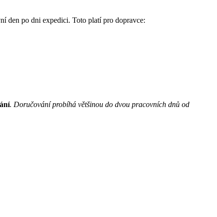
í den po dni expedici. Toto platí pro dopravce:
ání
. Doručování probíhá většinou do dvou pracovních dnů od