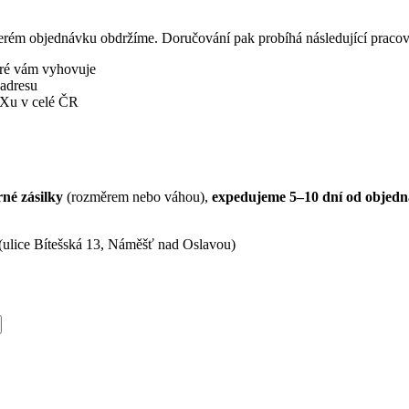
terém objednávku obdržíme. Doručování pak probíhá následující pracovn
eré vám vyhovuje
 adresu
BOXu v celé ČR
né zásilky
(rozměrem nebo váhou),
expedujeme 5–10 dní od objedn
(ulice Bítešská 13, Náměšť nad Oslavou)