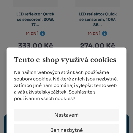
LED reflektor Quick
LED reflektor Quick
se sensorem, 20W,
se sensorem, 10W,
17...
85...
14 DNÍ
14 DNÍ
333,00 Kč
274,00 Kč
Tento e-shop využívá cookies
KOUPIT
KOUPIT
Na našich webových stránkách používáme
soubory cookies. Některé z nich jsou nezbytné,
zatímco jiné nám pomáhají vylepšit tento web
1
2
a váš uživatelský zážitek. Souhlasíte s
používáním všech cookies?
Dům a dílna
Nastavení
OCHRANNÉ POMŮCKY
Jen nezbytné