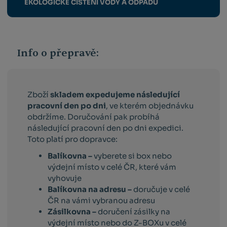
EKOLOGICKÉ ČIŠTĚNÍ VODY A ODPADŮ
Info o přepravě:
Zboží
skladem expedujeme následující
pracovní den po dni
, ve kterém objednávku
obdržíme. Doručování pak probíhá
následující pracovní den po dni expedici.
Toto platí pro dopravce:
Balíkovna –
vyberete si box nebo
výdejní místo v celé ČR, které vám
vyhovuje
Balíkovna na adresu –
doručuje v celé
ČR na vámi vybranou adresu
Zásilkovna –
doručení zásilky na
výdejní místo nebo do Z-BOXu v celé