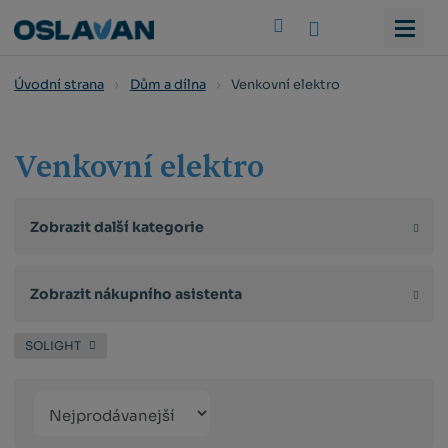
Vyhledat
Venkovní elektro
Úvodní strana
Dům a dílna
Venkovní elektro
Zobrazit další kategorie
Zobrazit nákupního asistenta
SOLIGHT
Řazení
Obrázkový
Tabulko
Řá
produktů
výpis
výpis
výp