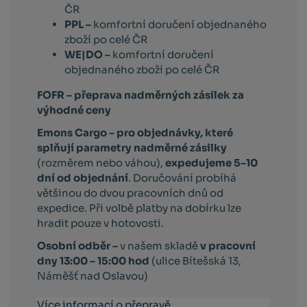
ČR
PPL –
komfortní doručení objednaného
zboží po celé ČR
WE|DO –
komfortní doručení
objednaného zboží po celé ČR
FOFR – přeprava nadměrných zásilek za
výhodné ceny
Emons Cargo –
pro objednávky, které
splňují parametry nadměrné zásilky
(rozměrem nebo váhou),
expedujeme 5–10
dní od objednání
. Doručování probíhá
většinou do dvou pracovních dnů od
expedice. Při volbě platby na dobírku lze
hradit pouze v hotovosti.
Osobní odběr –
v našem skladě
v pracovní
dny 13:00 – 15:00 hod
(ulice Bítešská 13,
Náměšť nad Oslavou)
Více informací o přepravě