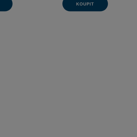
KOUPIT
Ks
výšit
Navýšit
it
Změnit
ížit
Snížit
ožství
množství
t
počet
ožství
množství