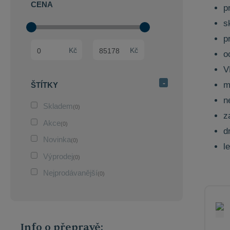
CENA
p
s
p
Min. hodnota
Max. hodnota
Kč
Kč
o
V
m
ŠTÍTKY
n
Skladem
(0)
z
Akce
(0)
d
Novinka
(0)
l
Výprodej
(0)
Nejprodávanější
(0)
Info o přepravě: