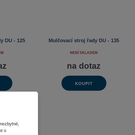
dy DU - 125
Mulčovací stroj řady DU - 135
EM
NENÍ SKLADEM
az
na dotaz
KOUPIT
Ks
výšit
Navýšit
it
Změnit
ížit
Snížit
ožství
množství
t
počet
ožství
množství
nezbytné,
te s