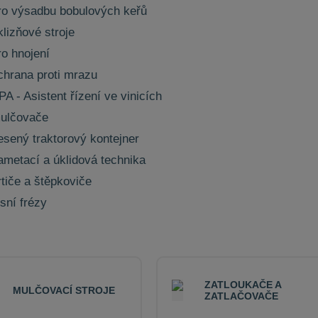
ro výsadbu bobulových keřů
klizňové stroje
ro hnojení
chrana proti mrazu
PA - Asistent řízení ve vinicích
ulčovače
esený traktorový kontejner
ametací a úklidová technika
rtiče a štěpkoviče
esní frézy
ZATLOUKAČE A
MULČOVACÍ STROJE
ZATLAČOVAČE