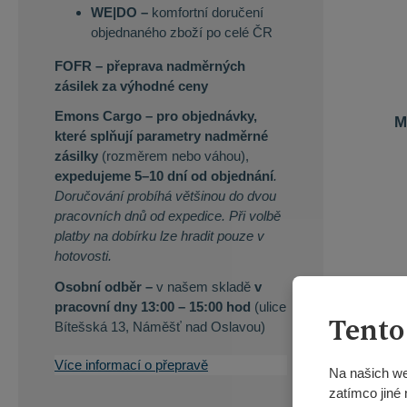
WE|DO –
komfortní doručení
objednaného zboží po celé ČR
FOFR – přeprava nadměrných
zásilek za výhodné ceny
Emons Cargo –
pro objednávky,
M
které splňují parametry nadměrné
zásilky
(rozměrem nebo váhou),
expedujeme 5–10 dní od objednání
.
Doručování probíhá většinou do dvou
pracovních dnů od expedice. Při volbě
platby na dobírku lze hradit pouze v
hotovosti.
Osobní odběr –
v našem skladě
v
pracovní dny 13:00 – 15:00 hod
(ulice
Tento
Bítešská 13, Náměšť nad Oslavou)
Více informací o přepravě
Na našich we
zatímco jiné 