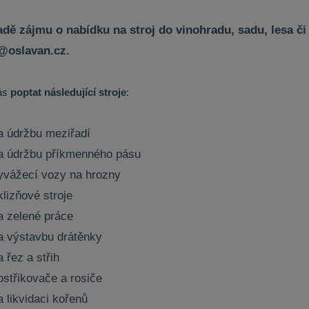
adě zájmu o nabídku na stroj do vinohradu, sadu, lesa č
@oslavan.cz.
ás
poptat následující stroje
:
a údržbu meziřadí
a údržbu příkmenného pásu
yvážecí vozy na hrozny
klizňové stroje
a zelené práce
a výstavbu drátěnky
a řez a střih
ostřikovače a rosiče
a likvidaci kořenů