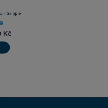
č - Gripple
0 Kč
výšit
it
ížit
ožství
t
ožství