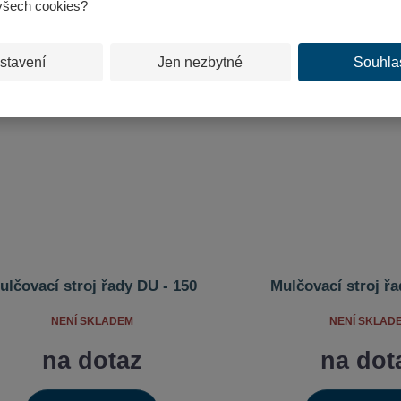
všech cookies?
stavení
Jen nezbytné
Souhla
ulčovací stroj řady DU - 150
Mulčovací stroj řa
NENÍ SKLADEM
NENÍ SKLAD
na dotaz
na dot