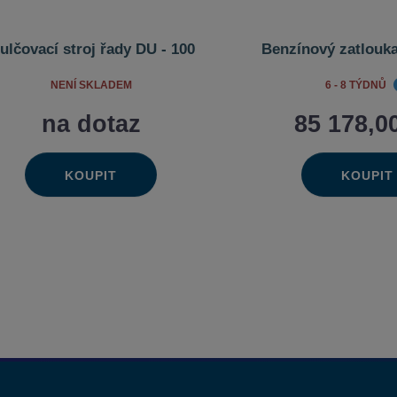
ulčovací stroj řady DU - 100
Benzínový zatlouka
6 - 8 TÝDNŮ
NENÍ SKLADEM
na dotaz
85 178,0
KOUPIT
KOUPIT
Ks
Ks
Navýšit
Na
Změnit
Změn
Snížit
Sn
množství
mn
počet
poče
množství
mn