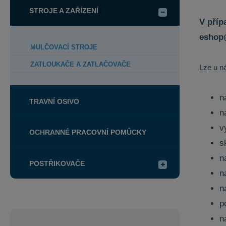
STROJE A ZAŘÍZENÍ
V příp
eshop
MULČOVACÍ STROJE
ZATLOUKAČE A ZATLAČOVAČE
Lze u n
n
TRAVNÍ OSIVO
n
v
OCHRANNÉ PRACOVNÍ POMŮCKY
s
n
POSTŘIKOVAČE
n
n
p
n