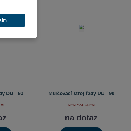
sím
dy DU - 80
Mulčovací stroj řady DU - 90
EM
NENÍ SKLADEM
az
na dotaz