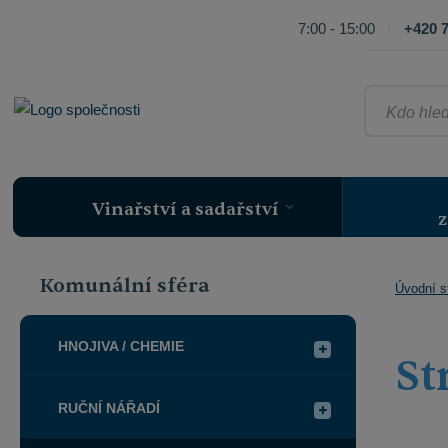
7:00 - 15:00
+420 7
Kdo
hledá,
ten
najde
Vinařství a sadařství
z
Komunální sféra
Úvodní s
HNOJIVA / CHEMIE
St
RUČNÍ NÁŘADÍ