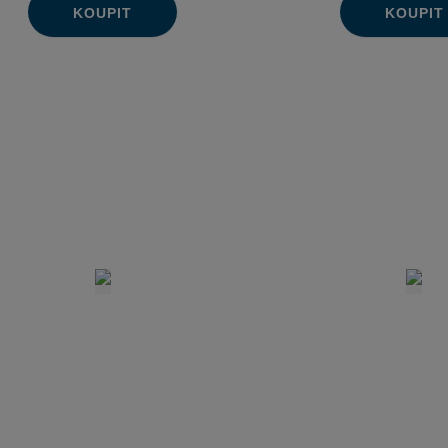
KOUPIT
KOUPIT
Ks
Ks
Navýšit
Na
Změnit
Změn
Snížit
Sn
množství
mn
počet
poče
množství
mn