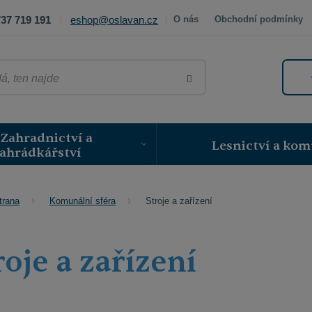
37 719 191
eshop@oslavan.cz
O nás
Obchodní podmínky
VYHLEDAT
Zahradnictví a
Lesnictví a kom
ahrádkářství
Stroje a zařízení
trana
Komunální sféra
roje a zařízení