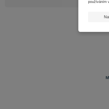
používáním 
Na
M