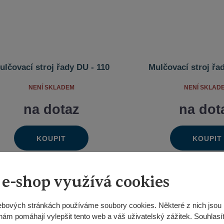
ulčovací stroj řady DU - 110
Mulčovací stroj řa
NENÍ SKLADEM
NENÍ SKLAD
na dotaz
na dot
KOUPIT
KOUPIT
Ks
Ks
Navýšit
Na
Změnit
Změn
Snížit
Sn
množství
mn
počet
poče
množství
mn
 e-shop využívá cookies
bových stránkách používáme soubory cookies. Některé z nich jsou 
nám pomáhají vylepšit tento web a váš uživatelský zážitek. Souhlasí