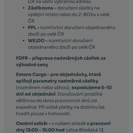
ČR na vámi vybranou adresu
Zásilkovna –
doručení zásilky na
výdejní místo nebo do Z-BOXu v celé
ČR
PPL –
komfortní doručení objednaného
zboží po celé ČR
WE|DO –
komfortní doručení
objednaného zboží po celé ČR
FOFR – přeprava nadměrných zásilek za
výhodné ceny
Emons Cargo –
pro objednávky, které
splňují parametry nadměrné zásilky
(rozměrem nebo váhou),
expedujeme 5–10
dní od objednání
. Doručování probíhá
většinou do dvou pracovních dnů od
expedice. Při volbě platby na dobírku lze
hradit pouze v hotovosti.
Osobní odběr –
v našem skladě
v pracovní
dny 13:00 – 15:00 hod
(ulice Bítešská 13,