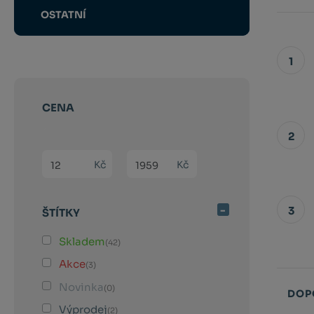
OSTATNÍ
1
CENA
2
Min. hodnota
Max. hodnota
Kč
Kč
3
ŠTÍTKY
Skladem
(42)
Akce
(3)
Novinka
(0)
DOP
Výprodej
(2)