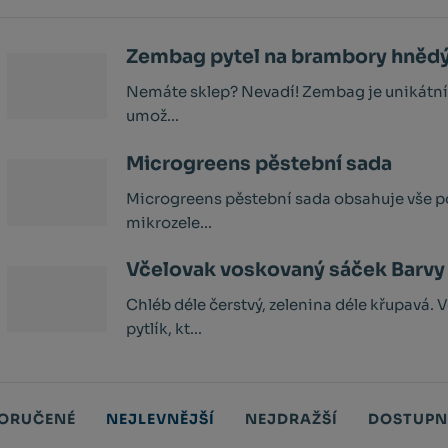
Zembag pytel na brambory hněd
Nemáte sklep? Nevadí! Zembag je unikátní t
umož...
Microgreens pěstební sada
Microgreens pěstební sada obsahuje vše po
mikrozele...
Včelovak voskovaný sáček Barvy 
Chléb déle čerstvý, zelenina déle křupavá. 
pytlík, kt...
ORUČENÉ
NEJLEVNĚJŠÍ
NEJDRAŽŠÍ
DOSTUPN