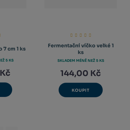
Fermentační víčko velké 1
 7 cm 1 ks
ks
EŽ 5 KS
SKLADEM MÉNĚ NEŽ 5 KS
 Kč
144,00 Kč
KOUPIT
Ks
avýšit
Navýšit
nit
Změnit
ížit
Snížit
nožství
množství
et
počet
nožství
množství