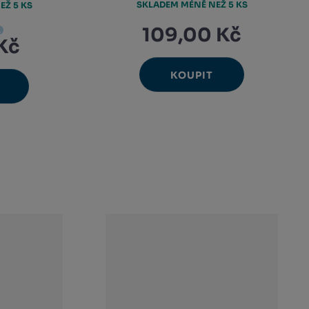
SKLADEM MÉNĚ NEŽ 5 KS
EŽ 5 KS
109,00 Kč
Kč
KOUPIT
Ks
Navýšit
Změnit
Snížit
avýšit
nit
množství
počet
ížit
množství
nožství
et
nožství