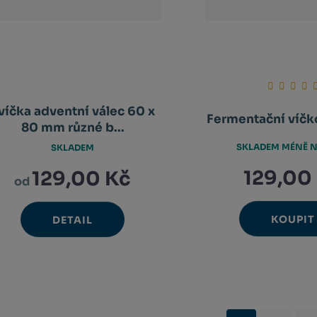
víčka adventní válec 60 x
Fermentační víčko
80 mm různé b...
SKLADEM MÉNĚ N
SKLADEM
129,00
129,00 Kč
od
KOUPIT
DETAIL
Ks
N
Změ
Sn
m
poč
m