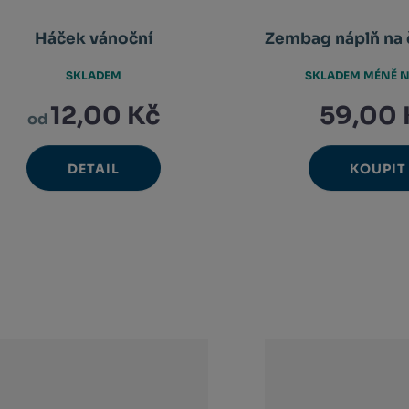
Háček vánoční
Zembag náplň na 
SKLADEM
SKLADEM MÉNĚ N
12,00 Kč
59,00 
od
DETAIL
KOUPIT
Ks
N
Změ
Sn
m
poč
m