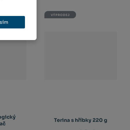
VÝPRODEJ
-
15
%
sím
ogický
Terina s hříbky 220 g
ač