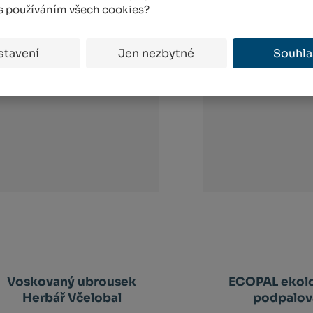
 s používáním všech cookies?
AKCE
stavení
Jen nezbytné
Souhla
Voskovaný ubrousek
ECOPAL ekol
Herbář Včelobal
podpalov