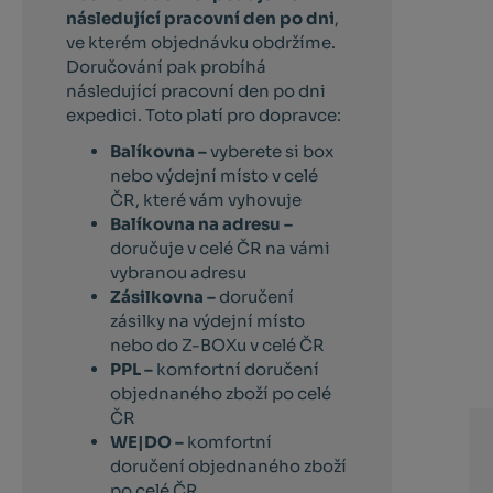
následující pracovní den po dni
,
ve kterém objednávku obdržíme.
Doručování pak probíhá
následující pracovní den po dni
expedici. Toto platí pro dopravce:
Balíkovna –
vyberete si box
nebo výdejní místo v celé
ČR, které vám vyhovuje
Balíkovna na adresu –
doručuje v celé ČR na vámi
vybranou adresu
Zásilkovna –
doručení
zásilky na výdejní místo
nebo do Z-BOXu v celé ČR
PPL –
komfortní doručení
objednaného zboží po celé
ČR
WE|DO –
komfortní
doručení objednaného zboží
po celé ČR