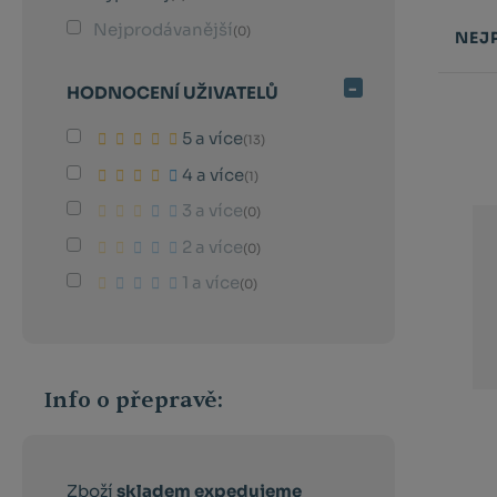
Nejprodávanější
(0)
NEJ
Řazení
HODNOCENÍ UŽIVATELŮ
produk
5 a více
(13)
4 a více
(1)
3 a více
(0)
2 a více
(0)
1 a více
(0)
Info o přepravě:
Zboží
skladem expedujeme