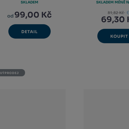
SKLADEM
SKLADEM MÉNĚ N
81,82 Kč
99,00 Kč
od
69,30 
DETAIL
KOUPIT
Ks
N
Změ
Sn
m
poč
m
VÝPRODEJ