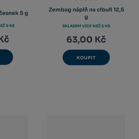
Zembag náplň na cibuli 12,5
česnek 5 g
g
EŽ 5 KS
SKLADEM VÍCE NEŽ 5 KS
Kč
63,00 Kč
KOUPIT
Ks
avýšit
Navýšit
nit
Změnit
ížit
Snížit
nožství
množství
et
počet
nožství
množství