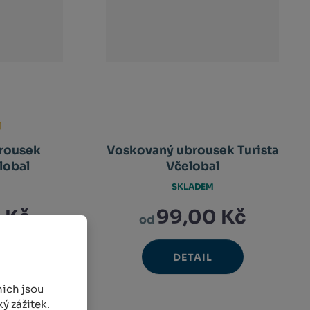
rousek
Voskovaný ubrousek Turista
lobal
Včelobal
SKLADEM
 Kč
99,00 Kč
od
DETAIL
ich jsou
ý zážitek.