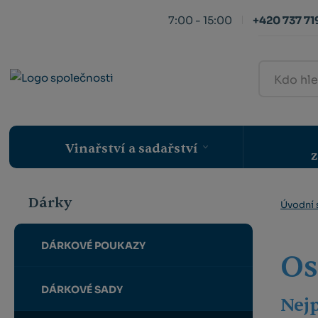
7:00 - 15:00
+420 737 719
Kdo
hledá,
ten
najde
Vinařství a sadařství
z
Dárky
Úvodní 
DÁRKOVÉ POUKAZY
Os
DÁRKOVÉ SADY
Nej