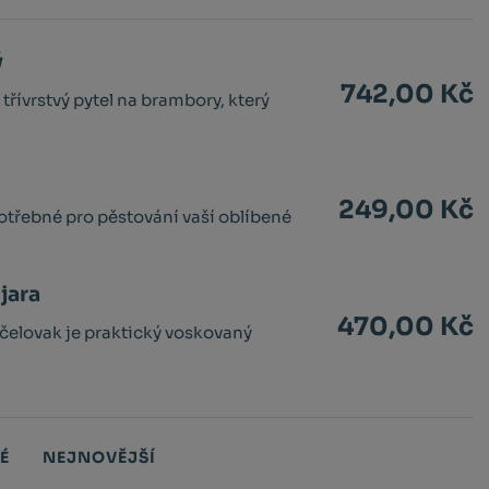
ý
742,00 Kč
řívrstvý pytel na brambory, který
249,00 Kč
třebné pro pěstování vaší oblíbené
jara
470,00 Kč
Včelovak je praktický voskovaný
É
NEJNOVĚJŠÍ