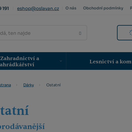
 191
eshop@oslavan.cz
O nás
Obchodní podmínky
VYHLEDAT
Zahradnictví a
Lesnictví a kom
ahrádkářství
Ostatní
strana
Dárky
tatní
prodávanější