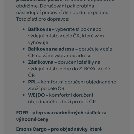
obdržíme. Doručování pak probíhá
následující pracovní den po dni expedici.
Toto platí pro dopravce:
Balíkovna –
vyberete si box nebo
výdejní místo v celé ČR, které vám
vyhovuje
Balíkovna na adresu –
doručuje v celé
ČR na vámi vybranou adresu
Zásilkovna –
doručení zásilky na
výdejní místo nebo do Z-BOXu v celé
ČR
PPL –
komfortní doručení objednaného
zboží po celé ČR
WE|DO –
komfortní doručení
objednaného zboží po celé ČR
FOFR – přeprava nadměrných zásilek za
výhodné ceny
Emons Cargo –
pro objednávky, které