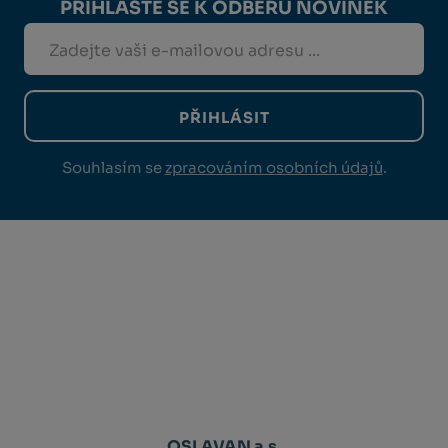
PŘIHLASTE SE K ODBĚRU NOVINEK
PŘIHLÁSIT
Souhlasím se
zpracováním osobních údajů
.
OSLAVAN a.s.