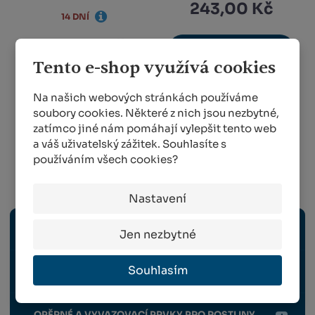
243,00 Kč
14 DNÍ
243,00 Kč
KOUPIT
Tento e-shop využívá cookies
KOUPIT
Na našich webových stránkách používáme
soubory cookies. Některé z nich jsou nezbytné,
zatímco jiné nám pomáhají vylepšit tento web
a váš uživatelský zážitek. Souhlasíte s
1
2
používáním všech cookies?
Zahradnictví a zahrádkářství
Nastavení
ZAHRADNÍ NÁŘADÍ
Jen nezbytné
Souhlasím
VÝSADBA A VÝŽIVA ROSTLIN
OPĚRNÉ A VYVAZOVACÍ PRVKY PRO ROSTLINY