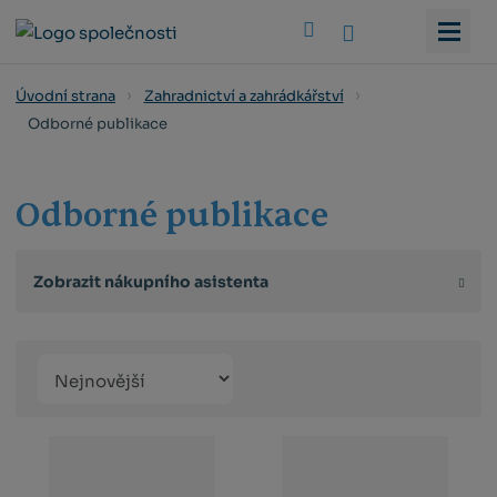
Vyhledat
Úvodní strana
Zahradnictví a zahrádkářství
Odborné publikace
Odborné publikace
Zobrazit nákupního asistenta
Řazení
Obrázkový
Tabulko
Řá
produktů
výpis
výpis
výp