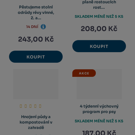
planě rostoucích
Pěstujeme stolní
rost...
odrůdy révy vinné,
SKLADEM MÉNĚ NEŽ 5 KS
2. a...
14 DNÍ
208,00 Kč
243,00 Kč
KOUPIT
KOUPIT
AKCE
4 týdenní výchovný
program pro psy
Hnojení půdy a
SKLADEM MÉNĚ NEŽ 5 KS
kompostování v
zahradě
187,00 Kč