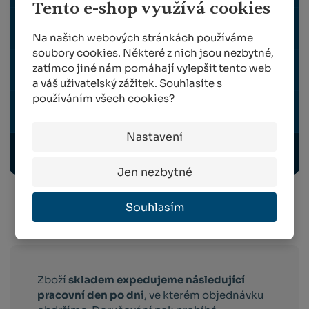
Tento e-shop využívá cookies
OCHRANA ROSTLIN
Na našich webových stránkách používáme
soubory cookies. Některé z nich jsou nezbytné,
zatímco jiné nám pomáhají vylepšit tento web
SKLIZEŇ A ROUBOVÁNÍ
a váš uživatelský zážitek. Souhlasíte s
používáním všech cookies?
VYBAVENÍ ZAHRADY, VENKOVNÍ ELEKTRO
Nastavení
ODBORNÉ PUBLIKACE
Jen nezbytné
Souhlasím
Info o přepravě:
Zboží
skladem expedujeme následující
pracovní den po dni
, ve kterém objednávku