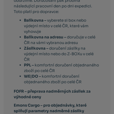
obdržíme. Doručování pak probíhá
následující pracovní den po dni expedici.
Toto platí pro dopravce:
Balíkovna –
vyberete si box nebo
výdejní místo v celé ČR, které vám
vyhovuje
Balíkovna na adresu –
doručuje v celé
ČR na vámi vybranou adresu
Zásilkovna –
doručení zásilky na
výdejní místo nebo do Z-BOXu v celé
ČR
PPL –
komfortní doručení objednaného
zboží po celé ČR
WE|DO –
komfortní doručení
objednaného zboží po celé ČR
FOFR – přeprava nadměrných zásilek za
výhodné ceny
Emons Cargo –
pro objednávky, které
splňují parametry nadměrné zásilky