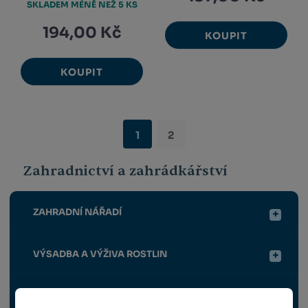
SKLADEM MÉNĚ NEŽ 5 KS
194,00 Kč
KOUPIT
KOUPIT
1
2
Zahradnictví a zahrádkářství
ZAHRADNÍ NÁŘADÍ
VÝSADBA A VÝŽIVA ROSTLIN
OPĚRNÉ A VYVAZOVACÍ PRVKY PRO ROSTLINY