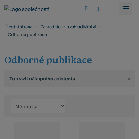
Vyhledat
Úvodní strana
Zahradnictví a zahrádkářství
Odborné publikace
Odborné publikace
Zobrazit nákupního asistenta
Řazení
Obrázkový
Tabulko
Řá
produktů
výpis
výpis
výp