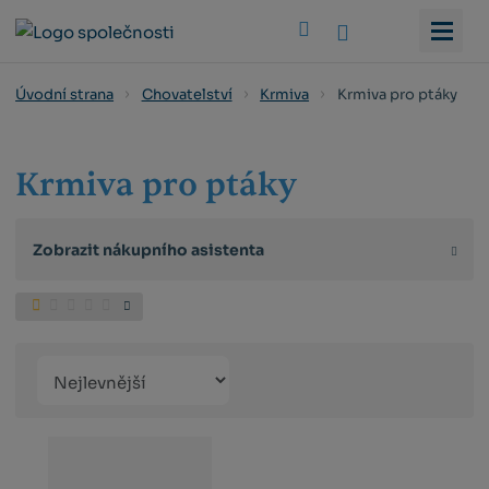
Vyhledat
Krmiva pro ptáky
Úvodní strana
Chovatelství
Krmiva
Krmiva pro ptáky
Zobrazit nákupního asistenta
Řazení
Obrázkový
Tabulko
Řá
produktů
výpis
výpis
výp