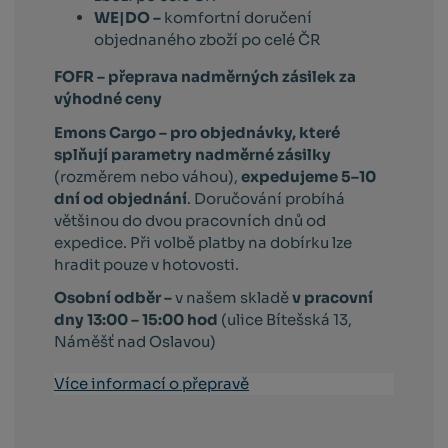
WE|DO –
komfortní doručení
objednaného zboží po celé ČR
FOFR – přeprava nadměrných zásilek za
výhodné ceny
Emons Cargo –
pro objednávky, které
splňují parametry nadměrné zásilky
(rozměrem nebo váhou),
expedujeme 5–10
dní od objednání
. Doručování probíhá
většinou do dvou pracovních dnů od
expedice. Při volbě platby na dobírku lze
hradit pouze v hotovosti.
Osobní odběr –
v našem skladě
v pracovní
dny 13:00 – 15:00 hod
(ulice Bítešská 13,
Náměšť nad Oslavou)
Více informací o přepravě