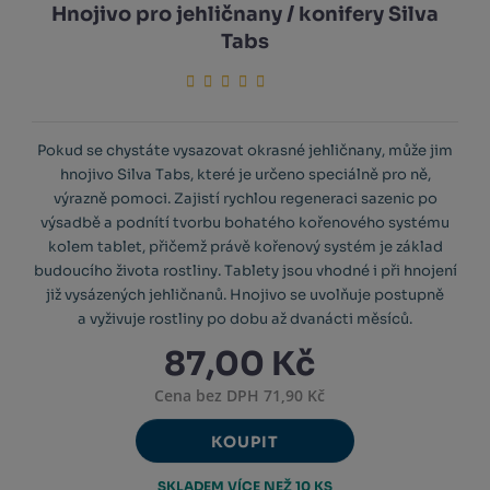
Hnojivo pro jehličnany / konifery Silva
Tabs
Pokud se chystáte vysazovat okrasné jehličnany, může jim
hnojivo Silva Tabs, které je určeno speciálně pro ně,
výrazně pomoci. Zajistí rychlou regeneraci sazenic po
výsadbě a podnítí tvorbu bohatého kořenového systému
kolem tablet, přičemž právě kořenový systém je základ
budoucího života rostliny. Tablety jsou vhodné i při hnojení
již vysázených jehličnanů. Hnojivo se uvolňuje postupně
a vyživuje rostliny po dobu až dvanácti měsíců.
87,00 Kč
Cena bez DPH 71,90 Kč
KOUPIT
SKLADEM VÍCE NEŽ 10 KS