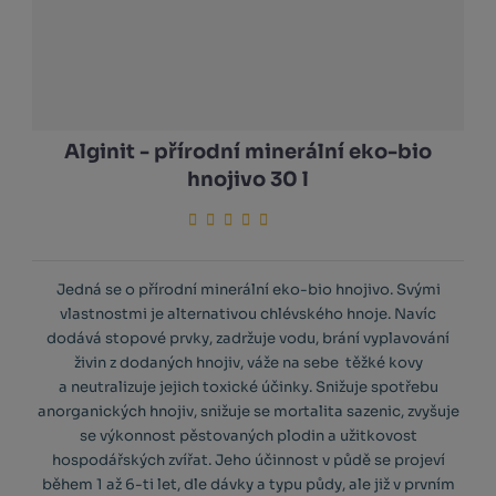
Alginit - přírodní minerální eko-bio
hnojivo 30 l
Jedná se o přírodní minerální eko-bio hnojivo. Svými
vlastnostmi je alternativou chlévského hnoje. Navíc
dodává stopové prvky, zadržuje vodu, brání vyplavování
živin z dodaných hnojiv, váže na sebe těžké kovy
a neutralizuje jejich toxické účinky. Snižuje spotřebu
anorganických hnojiv, snižuje se mortalita sazenic, zvyšuje
se výkonnost pěstovaných plodin a užitkovost
hospodářských zvířat. Jeho účinnost v půdě se projeví
během 1 až 6-ti let, dle dávky a typu půdy, ale již v prvním