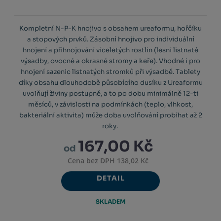
Kompletní N-P-K hnojivo s obsahem ureaformu, hořčíku
a stopových prvků. Zásobní hnojivo pro individuální
hnojení a přihnojování víceletých rostlin (lesní listnaté
výsadby, ovocné a okrasné stromy a keře). Vhodné i pro
hnojení sazenic listnatých stromků při výsadbě. Tablety
díky obsahu dlouhodobě působícího dusíku z Ureaformu
uvolňují živiny postupně, a to po dobu minimálně 12-ti
měsíců, v závislosti na podmínkách (teplo, vlhkost,
bakteriální aktivita) může doba uvolňování probíhat až 2
roky.
167,00 Kč
od
Cena bez DPH 138,02 Kč
DETAIL
SKLADEM