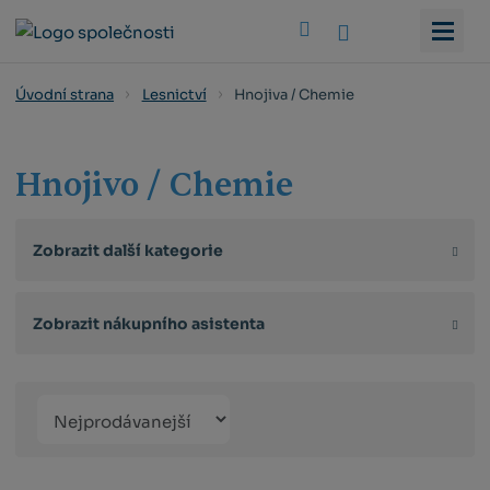
Vyhledat
Hnojiva / Chemie
Úvodní strana
Lesnictví
Hnojivo / Chemie
Zobrazit další kategorie
Zobrazit nákupního asistenta
Řazení
Obrázkový
Tabulko
Řá
produktů
výpis
výpis
výp