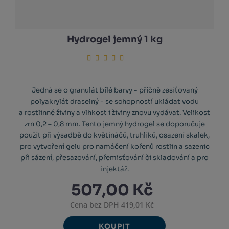
Hydrogel jemný 1 kg
Jedná se o granulát bílé barvy - příčně zesíťovaný
polyakrylát draselný - se schopností ukládat vodu
a rostlinné živiny a vlhkost i živiny znovu vydávat. Velikost
zrn 0,2 – 0,8 mm. Tento jemný hydrogel se doporučuje
použít při výsadbě do květináčů, truhlíků, osazení skalek,
pro vytvoření gelu pro namáčení kořenů rostlin a sazenic
při sázení, přesazování, přemisťování či skladování a pro
injektáž.
507,00 Kč
Cena bez DPH 419,01 Kč
KOUPIT