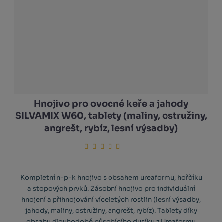
Hnojivo pro ovocné keře a jahody
SILVAMIX W60, tablety (maliny, ostružiny,
angrešt, rybíz, lesní výsadby)
Kompletní n-p-k hnojivo s obsahem ureaformu, hořčíku
a stopových prvků. Zásobní hnojivo pro individuální
hnojení a přihnojování víceletých rostlin (lesní výsadby,
jahody, maliny, ostružiny, angrešt, rybíz). Tablety díky
obsahu dlouhodobě působícího dusíku z Ureaformu