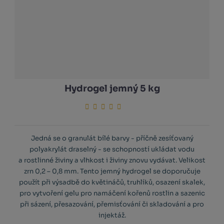
Hydrogel jemný 5 kg
Jedná se o granulát bílé barvy - příčně zesíťovaný
polyakrylát draselný - se schopností ukládat vodu
a rostlinné živiny a vlhkost i živiny znovu vydávat. Velikost
zrn 0,2 – 0,8 mm. Tento jemný hydrogel se doporučuje
použít při výsadbě do květináčů, truhlíků, osazení skalek,
pro vytvoření gelu pro namáčení kořenů rostlin a sazenic
při sázení, přesazování, přemisťování či skladování a pro
injektáž.