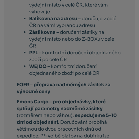
výdejní místo v celé ČR, které vám
vyhovuje
Balíkovna na adresu –
doručuje v celé
ČR na vámi vybranou adresu
Zásilkovna –
doručení zásilky na
výdejní místo nebo do Z-BOXu v celé
ČR
PPL –
komfortní doručení objednaného
zboží po celé ČR
WE|DO –
komfortní doručení
objednaného zboží po celé ČR
FOFR – přeprava nadměrných zásilek za
výhodné ceny
Emons Cargo –
pro objednávky, které
splňují parametry nadměrné zásilky
(rozměrem nebo váhou),
expedujeme 5–10
dní od objednání
. Doručování probíhá
většinou do dvou pracovních dnů od
expedice. Při volbě platby na dobírku lze