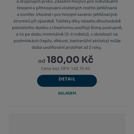
a stopových prvků. Zásobní hnojivo pro individuální
hnojení a přihnojování víceletých rostlin jehličnanů
a konifer. Vhodné i pro hnojení sazenic jehličnatých
stromků při výsadbě. Tablety díky obsahu dlouhodobě
působícího dusíku z Ureaformu uvolňují živiny postupně,
a to po dobu minimálně 12-ti měsíců, v závislosti na
podmínkách (teplo, vlhkost, bakteriální aktivita) může
doba uvolňování probíhat až 2 roky.
180,00 Kč
od
Cena bez DPH 148,76 Kč
DETAIL
SKLADEM