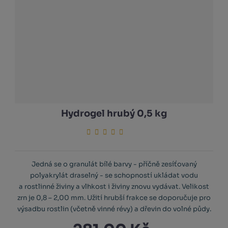
Hydrogel hrubý 0,5 kg
Jedná se o granulát bílé barvy - příčně zesíťovaný
polyakrylát draselný - se schopností ukládat vodu
a rostlinné živiny a vlhkost i živiny znovu vydávat. Velikost
zrn je 0,8 – 2,00 mm. Užití hrubší frakce se doporučuje pro
výsadbu rostlin (včetně vinné révy) a dřevin do volné půdy.