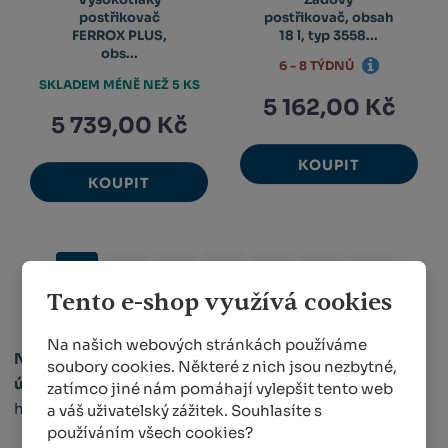
postřikovač
postřikovač, obsah
FERROX PLUS,
18 l, typ 3558...
obs...
6 - 8 TÝDNŮ
SKLADEM MÉNĚ NEŽ 5 KS
5 162,00 Kč
5 739,00 Kč
KOUPIT
KOUPIT
1
2
3
4
5
...
32
Tento e-shop využívá cookies
Na našich webových stránkách používáme
Náš tip
! Hledáte
praktické hnojivo s dlouhotrvajícím
soubory cookies. Některé z nich jsou nezbytné,
účinkem
? Přečtěte si
náš článek
o tabletovaných
zatímco jiné nám pomáhají vylepšit tento web
hnojivech, ve kterém se dozvíte více.
a váš uživatelský zážitek. Souhlasíte s
používáním všech cookies?