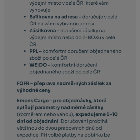
výdejní místo v celé ČR, které vám
vyhovuje
Balíkovna na adresu –
doručuje v celé
ČR na vámi vybranou adresu
Zásilkovna –
doručení zásilky na
výdejní místo nebo do Z-BOXu v celé
ČR
PPL –
komfortní doručení objednaného
zboží po celé ČR
WE|DO –
komfortní doručení
objednaného zboží po celé ČR
FOFR – přeprava nadměrných zásilek za
výhodné ceny
Emons Cargo –
pro objednávky, které
splňují parametry nadměrné zásilky
(rozměrem nebo váhou),
expedujeme 5–10
dní od objednání
. Doručování probíhá
většinou do dvou pracovních dnů od
expedice. Při volbě platby na dobírku lze