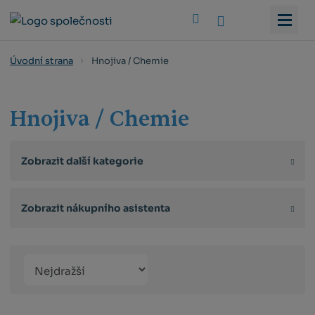
Vyhledat
Hnojiva / Chemie
Úvodní strana
Hnojiva / Chemie
Zobrazit další kategorie
Zobrazit nákupního asistenta
Řazení
Obrázkový
Tabulko
Řá
produktů
výpis
výpis
výp