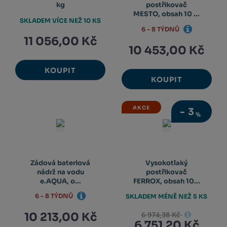
kg
postřikovač
MESTO, obsah 10 ...
SKLADEM VÍCE NEŽ 10 KS
6 - 8 TÝDNŮ
11 056,00 Kč
10 453,00 Kč
KOUPIT
KOUPIT
AKCE
-
3
%
Zádová bateriová
Vysokotlaký
nádrž na vodu
postřikovač
e.AQUA, o...
FERROX, obsah 10...
6 - 8 TÝDNŮ
SKLADEM MÉNĚ NEŽ 5 KS
6 974,38 Kč
10 213,00 Kč
6 751,20 Kč