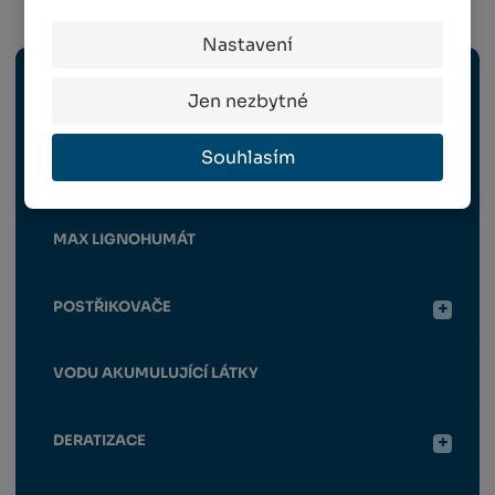
Hnojiva / Chemie
Nastavení
INSEKTICIDY, HERBICIDY, FUNGICIDY A
Jen nezbytné
MOLUSKOCIDY
Souhlasím
HNOJIVA PRO ROSTLINY
MAX LIGNOHUMÁT
POSTŘIKOVAČE
VODU AKUMULUJÍCÍ LÁTKY
DERATIZACE